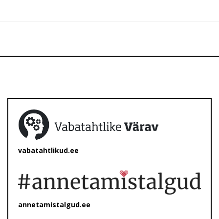
vabatahtlikud.ee
annetamistalgud.ee