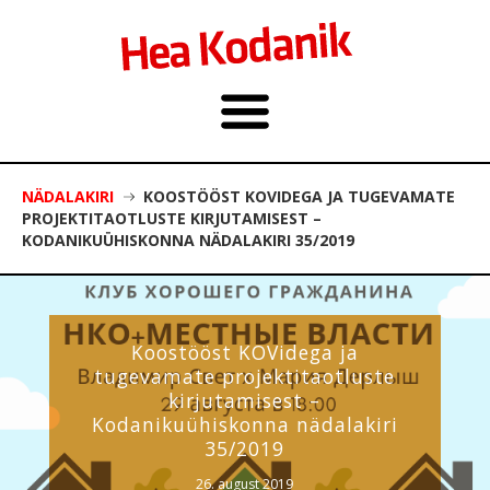
NÄDALAKIRI
KOOSTÖÖST KOVIDEGA JA TUGEVAMATE
PROJEKTITAOTLUSTE KIRJUTAMISEST –
KODANIKUÜHISKONNA NÄDALAKIRI 35/2019
Koostööst KOVidega ja
tugevamate projektitaotluste
kirjutamisest –
Kodanikuühiskonna nädalakiri
35/2019
26. august 2019