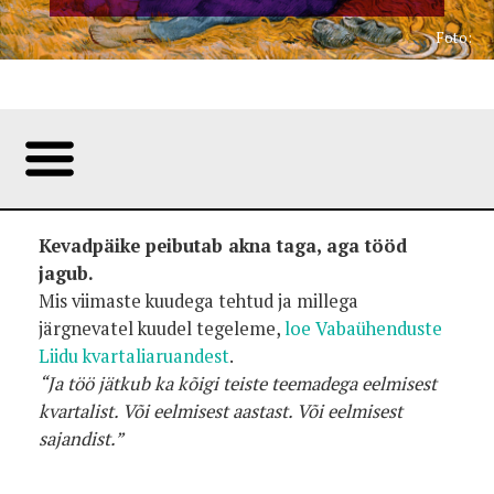
Foto:
Kevadpäike peibutab akna taga, aga tööd
jagub.
Mis viimaste kuudega tehtud ja millega
järgnevatel kuudel tegeleme,
loe Vabaühenduste
Liidu kvartaliaruandest
.
“Ja töö jätkub ka kõigi teiste teemadega eelmisest
kvartalist. Või eelmisest aastast. Või eelmisest
sajandist.”