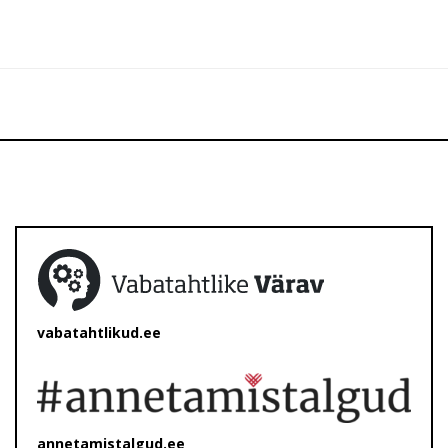
vabatahtlikud.ee
annetamistalgud.ee