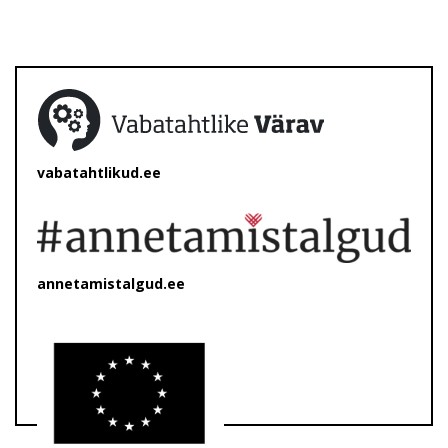
vabatahtlikud.ee
annetamistalgud.ee