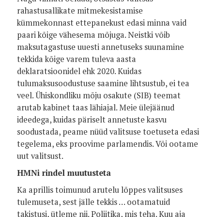
rahastusallikate mitmekesistamise
kümmekonnast ettepanekust edasi minna vaid
paari kõige vähesema mõjuga. Neistki võib
maksutagastuse uuesti annetuseks suunamine
tekkida kõige varem tuleva aasta
deklaratsioonidel ehk 2020. Kuidas
tulumaksusoodustuse saamine lihtsustub, ei tea
veel. Ühiskondliku mõju osakute (SIB) teemat
arutab kabinet taas lähiajal. Meie ülejäänud
ideedega, kuidas päriselt annetuste kasvu
soodustada, peame nüüd valitsuse toetuseta edasi
tegelema, eks proovime parlamendis. Või ootame
uut valitsust.
HMNi rindel muutusteta
Ka aprillis toimunud arutelu lõppes valitsuses
tulemuseta, sest jälle tekkis … ootamatuid
takistusi, ütleme nii. Poliitika, mis teha. Kuu aja