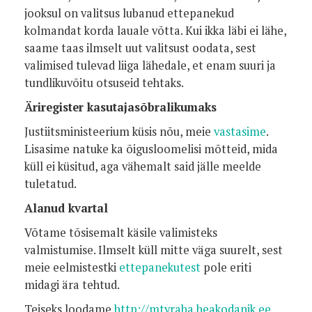
jooksul on valitsus lubanud ettepanekud
kolmandat korda lauale võtta. Kui ikka läbi ei lähe,
saame taas ilmselt uut valitsust oodata, sest
valimised tulevad liiga lähedale, et enam suuri ja
tundlikuvõitu otsuseid tehtaks.
Äriregister kasutajasõbralikumaks
Justiitsministeerium küsis nõu, meie
vastasime
.
Lisasime natuke ka õigusloomelisi mõtteid, mida
küll ei küsitud, aga vähemalt said jälle meelde
tuletatud.
Alanud kvartal
Võtame tõsisemalt käsile valimisteks
valmistumise. Ilmselt küll mitte väga suurelt, sest
meie eelmistestki
ettepanekutest
pole eriti
midagi ära tehtud.
Teiseks loodame
http://mtyraha.heakodanik.ee