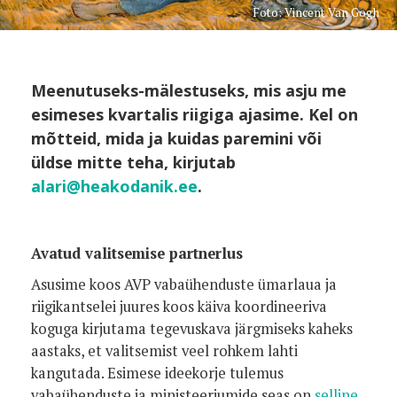
Foto: Vincent Van Gogh
Meenutuseks-mälestuseks, mis asju me
esimeses kvartalis riigiga ajasime. Kel on
mõtteid, mida ja kuidas paremini või
üldse mitte teha, kirjutab
alari@heakodanik.ee
.
Avatud valitsemise partnerlus
Asusime koos AVP vabaühenduste ümarlaua ja
riigikantselei juures koos käiva koordineeriva
koguga kirjutama tegevuskava järgmiseks kaheks
aastaks, et valitsemist veel rohkem lahti
kangutada. Esimese ideekorje tulemus
vabaühenduste ja ministeeriumide seas on
selline
.