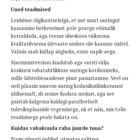
Uued teadmised
Leidsime riigikantseleiga, et uut suurt uuringut
kaasamise hetkeseisust pole praegu võimalik
korraldada, aga teeme üheskoos väiksema
kvalitatiivsema ülevaate umbes viie kaasuse näitel.
Valmis saab küllap sügiseks, enne napib aega.
Siseministeerium kuulutab aga varsti välja
konkursi vabatahtlikkuse uuringu kordamiseks,
mille lähteülesandesse pisut panustasime. Veel on
neil plaanis suurem uuring kodanikuühiskonnast
üldisemalt, sh senise Kodara mõjust, aga see
paistab kulgema kuidagi paralleelselt
tulevikuplaanide tegemisega, nii et näis, mis tolle
teadmisega peale hakata on.
Kuidas vabakonda raha juurde tuua?
Nagu viimati öeldud, otsustas valitsus