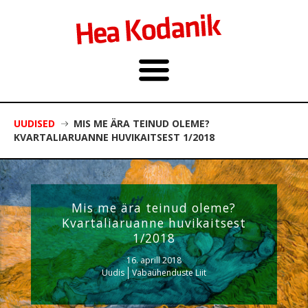
UUDISED
MIS ME ÄRA TEINUD OLEME?
KVARTALIARUANNE HUVIKAITSEST 1/2018
Mis me ära teinud oleme?
Kvartaliaruanne huvikaitsest
1/2018
16. aprill 2018
Uudis
Vabaühenduste Liit