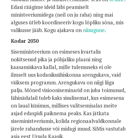
Edasi räägime ideid läbi peamiselt
ministeeriumidega (neil on ju raha) ning mai
alguses ütleb koordineeriv kogu lõpliku sõna, mis
valikusse jääb. Kogu ajakava on
niisugune
.
Kodar 2030
Siseministeerium on esimeses kvartalis
nokitsenud pika ja põhjaliku plaani ning
kaasamiskava kallal, mille tulemuseks ei ole
ilmselt uus kodanikuühiskonna arengukava, vaid
väiksem programm. Arengukavu on niigi liiga
palju. Mõned visiooniseminarid on juba toimunud,
lähinädalail tuleb kaks sisulisemat, kus esimesena
on laual küsimus, millises valitsemisalas meite
asjad edaspidi paiknema peaks. Kas jätkata
siseministeeriumis, kolida regionaalvaldkonnale
järele rahandusse või midagi muud. SiMis vastutab
asja eest Ursula Kaasik.