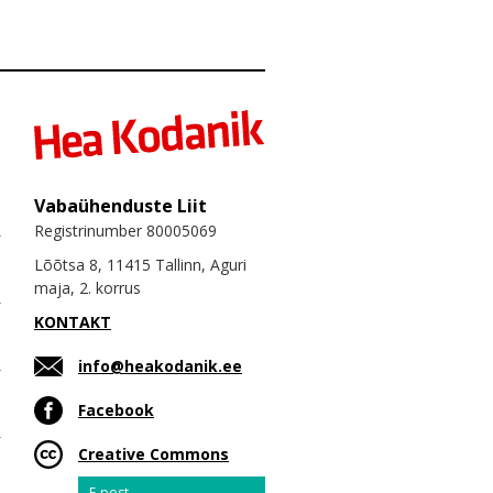
Vabaühenduste Liit
Registrinumber 80005069
Lõõtsa 8, 11415 Tallinn, Aguri
maja, 2. korrus
KONTAKT
info@heakodanik.ee
Facebook
Creative Commons
Email