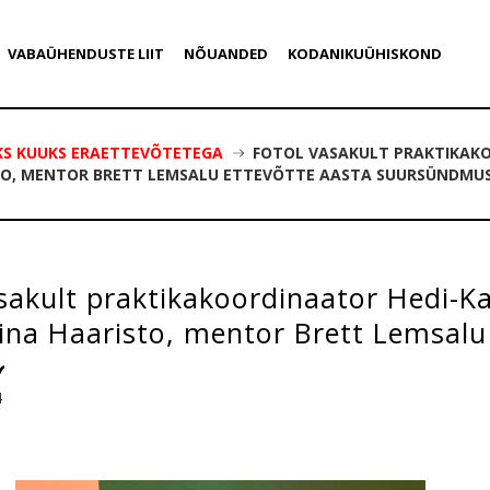
VABAÜHENDUSTE LIIT
NÕUANDED
KODANIKUÜHISKOND
EKS KUUKS ERAETTEVÕTETEGA
FOTOL VASAKULT PRAKTIKAKO
TO, MENTOR BRETT LEMSALU ETTEVÕTTE AASTA SUURSÜNDMUSE
sakult praktikakoordinaator Hedi-Kai
ina Haaristo, mentor Brett Lemsalu
dmusel Wise Mission Days 2024
4