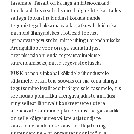
tasemele. Teisalt oli ka liiga ambitsioonikaid
taotlejaid, kes seadsid suure hulga sihte, kaotades
sellega fookust ja kindlust kõikide nende
tegemistega hakkama saada. Jätkuvalt leidus ka
mitmeid ühinguid, kes taotlesid toetust
igapäevategevusteks, mitte ühingu arendamiseks.
Arenguhüppe voor on aga suunatud just
organisatsiooni enda tegevusvõimekuse
suurendamiseks, mitte tegevustoetuseks.
KÜSK paneb siinkohal kõikidele ühendustele
südamele, et kui teie sooviks on viia oma ühingu
tegutsemine kvaliteedilt järgmisele tasemele, siis
see nõuab põhjalikku arenguvajaduste analüüsi
ning sellest lähtuvalt konkreetsete uute ja
arendavate sammude planeerimist. Väga kasulik
on selle kõige juures väliste asjatundjate
kaasamine ja üleüldse kaasamõtlejate ringi
suurendamine – nii organisatsiooni mõju ja