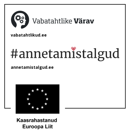
vabatahtlikud.ee
annetamistalgud.ee