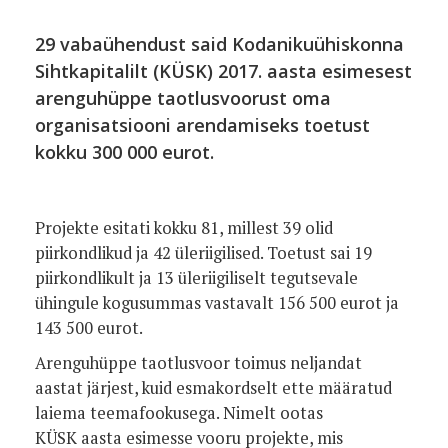
29 vabaühendust said Kodanikuühiskonna
Sihtkapitalilt (KÜSK) 2017. aasta esimesest
arenguhüppe taotlusvoorust oma
organisatsiooni arendamiseks toetust
kokku 300 000 eurot.
Projekte esitati kokku 81, millest 39 olid
piirkondlikud ja 42 üleriigilised. Toetust sai 19
piirkondlikult ja 13 üleriigiliselt tegutsevale
ühingule kogusummas vastavalt 156 500 eurot ja
143 500 eurot.
Arenguhüppe taotlusvoor toimus neljandat
aastat järjest, kuid esmakordselt ette määratud
laiema teemafookusega. Nimelt ootas
KÜSK aasta esimesse vooru projekte, mis