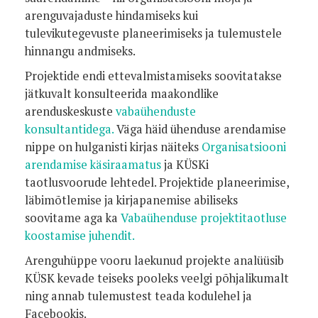
arenguvajaduste hindamiseks kui
tulevikutegevuste planeerimiseks ja tulemustele
hinnangu andmiseks.
Projektide endi ettevalmistamiseks soovitatakse
jätkuvalt konsulteerida maakondlike
arenduskeskuste
vabaühenduste
konsultantidega.
Väga häid ühenduse arendamise
nippe on hulganisti kirjas näiteks
Organisatsiooni
arendamise käsiraamatus
ja KÜSKi
taotlusvoorude lehtedel. Projektide planeerimise,
läbimõtlemise ja kirjapanemise abiliseks
soovitame aga ka
Vabaühenduse projektitaotluse
koostamise juhendit.
Arenguhüppe vooru laekunud projekte analüüsib
KÜSK kevade teiseks pooleks veelgi põhjalikumalt
ning annab tulemustest teada kodulehel ja
Facebookis.