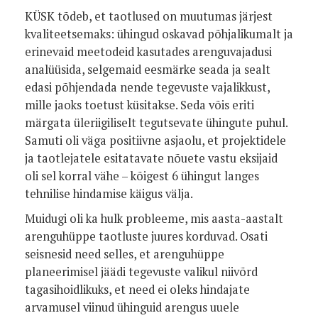
KÜSK tõdeb, et taotlused on muutumas järjest
kvaliteetsemaks: ühingud oskavad põhjalikumalt ja
erinevaid meetodeid kasutades arenguvajadusi
analüüsida, selgemaid eesmärke seada ja sealt
edasi põhjendada nende tegevuste vajalikkust,
mille jaoks toetust küsitakse. Seda võis eriti
märgata üleriigiliselt tegutsevate ühingute puhul.
Samuti oli väga positiivne asjaolu, et projektidele
ja taotlejatele esitatavate nõuete vastu eksijaid
oli sel korral vähe – kõigest 6 ühingut langes
tehnilise hindamise käigus välja.
Muidugi oli ka hulk probleeme, mis aasta-aastalt
arenguhüppe taotluste juures korduvad. Osati
seisnesid need selles, et arenguhüppe
planeerimisel jäädi tegevuste valikul niivõrd
tagasihoidlikuks, et need ei oleks hindajate
arvamusel viinud ühinguid arengus uuele