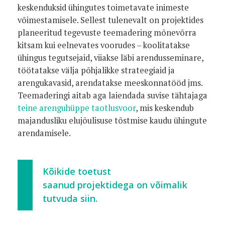
keskenduksid ühingutes toimetavate inimeste
võimestamisele. Sellest tulenevalt on projektides
planeeritud tegevuste teemadering mõnevõrra
kitsam kui eelnevates voorudes – koolitatakse
ühingus tegutsejaid, viiakse läbi arendusseminare,
töötatakse välja põhjalikke strateegiaid ja
arengukavasid, arendatakse meeskonnatööd jms.
Teemaderingi aitab aga laiendada suvise tähtajaga
teine arenguhüppe taotlusvoor
, mis keskendub
majandusliku elujõulisuse tõstmise kaudu ühingute
arendamisele.
Kõikide toetust
saanud projektidega on võimalik
tutvuda siin.