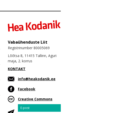
Vabaühenduste Liit
Registrinumber 80005069
Lõõtsa 8, 11415 Tallinn, Aguri
maja, 2. korrus
KONTAKT
info@heakodanik.ee
Facebook
Creative Commons
Email