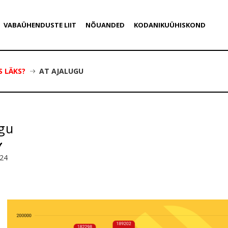
VABAÜHENDUSTE LIIT
NÕUANDED
KODANIKUÜHISKOND
S LÄKS?
AT AJALUGU
ugu
024