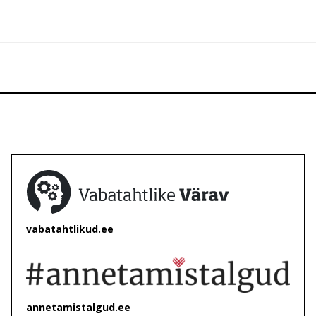
vabatahtlikud.ee
annetamistalgud.ee