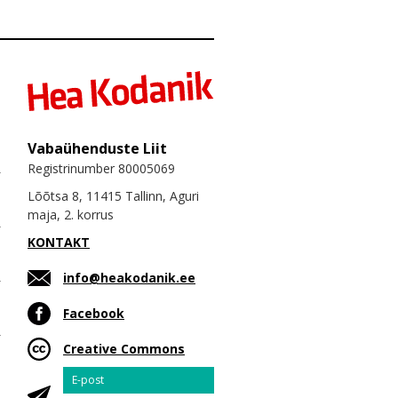
Vabaühenduste Liit
Registrinumber 80005069
Lõõtsa 8, 11415 Tallinn, Aguri
maja, 2. korrus
KONTAKT
info@heakodanik.ee
Facebook
Creative Commons
Email