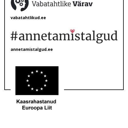
vabatahtlikud.ee
annetamistalgud.ee