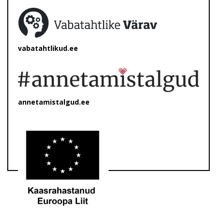
vabatahtlikud.ee
annetamistalgud.ee