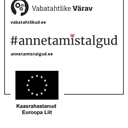
vabatahtlikud.ee
annetamistalgud.ee