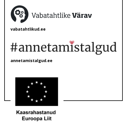
vabatahtlikud.ee
annetamistalgud.ee