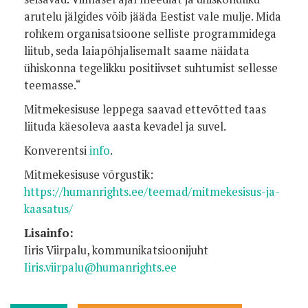
arutelu jälgides võib jääda Eestist vale mulje. Mida
rohkem organisatsioone selliste programmidega
liitub, seda laiapõhjalisemalt saame näidata
ühiskonna tegelikku positiivset suhtumist sellesse
teemasse.“
Mitmekesisuse leppega saavad ettevõtted taas
liituda käesoleva aasta kevadel ja suvel.
Konverentsi
info
.
Mitmekesisuse võrgustik:
https://humanrights.ee/teemad/mitmekesisus-ja-
kaasatus/
Lisainfo:
Iiris Viirpalu, kommunikatsioonijuht
Iiris.viirpalu@humanrights.ee