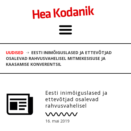
UUDISED
EESTI INIMÕIGUSLASED JA ETTEVÕTJAD
OSALEVAD RAHVUSVAHELISEL MITMEKESISUSE JA
KAASAMISE KONVERENTSIL
Eesti inimõiguslased ja
ettevõtjad osalevad
rahvusvahelisel
mitmekesisuse ja kaasamise
konverentsil
16. mai 2019