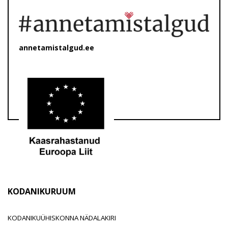
annetamistalgud.ee
KODANIKURUUM
KODANIKUÜHISKONNA NÄDALAKIRI