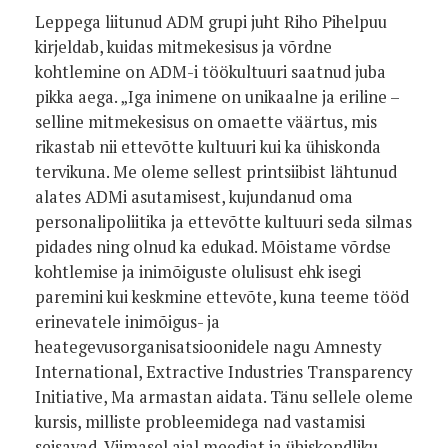
Leppega liitunud ADM grupi juht Riho Pihelpuu
kirjeldab, kuidas mitmekesisus ja võrdne
kohtlemine on ADM-i töökultuuri saatnud juba
pikka aega. „Iga inimene on unikaalne ja eriline –
selline mitmekesisus on omaette väärtus, mis
rikastab nii ettevõtte kultuuri kui ka ühiskonda
tervikuna. Me oleme sellest printsiibist lähtunud
alates ADMi asutamisest, kujundanud oma
personalipoliitika ja ettevõtte kultuuri seda silmas
pidades ning olnud ka edukad. Mõistame võrdse
kohtlemise ja inimõiguste olulisust ehk isegi
paremini kui keskmine ettevõte, kuna teeme tööd
erinevatele inimõigus- ja
heategevusorganisatsioonidele nagu Amnesty
International, Extractive Industries Transparency
Initiative, Ma armastan aidata. Tänu sellele oleme
kursis, milliste probleemidega nad vastamisi
seisavad. Viimasel ajal meediat ja ühiskondliku