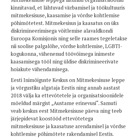
kinnitavad, et lähtuvad värbamisel ja töökultuuris
mitmekesisuse, kaasamise ja võrdse kohtlemise
põhimõtetest. Mitmekesisus ja kaasatus on üks
diskrimineerimisega võitlemise alavaldkondi
Euroopa Komisjonis ning selle raames tegeletakse
nii soolise palgalõhe, võrdse kohtlemise, LGBTI-
kogukonna, vähenenud töövõimega inimeste
kaasamisega tööl ning üldise diskrimineerivate
hoiakute vähendamisega.
Eesti Inimõiguste Keskus on Mitmekesisuse leppe
ja võrgustiku algataja Eestis ning annab aastast
2018 välja ka ettevõtetele ja organisatsioonidele
mõeldud märgist „Austame erinevusi“. Samuti
veab keskus eest Mitmekesisuse päeva ning teeb
järjepidevat koostööd ettevõtetega
mitmekesisuse ja kaasatuse arendamisel ja võrdse
kohtlemise põhimõtete rakendamisel Eestis.