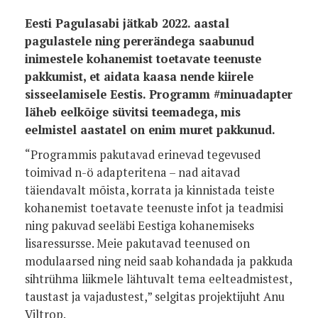
Eesti Pagulasabi jätkab 2022. aastal
pagulastele ning pererändega saabunud
inimestele kohanemist toetavate teenuste
pakkumist, et aidata kaasa nende kiirele
sisseelamisele Eestis. Programm #minuadapter
läheb eelkõige süvitsi teemadega, mis
eelmistel aastatel on enim muret pakkunud.
“Programmis pakutavad erinevad tegevused
toimivad n-ö adapteritena – nad aitavad
täiendavalt mõista, korrata ja kinnistada teiste
kohanemist toetavate teenuste infot ja teadmisi
ning pakuvad seeläbi Eestiga kohanemiseks
lisaressursse. Meie pakutavad teenused on
modulaarsed ning neid saab kohandada ja pakkuda
sihtrühma liikmele lähtuvalt tema eelteadmistest,
taustast ja vajadustest,” selgitas projektijuht Anu
Viltrop.