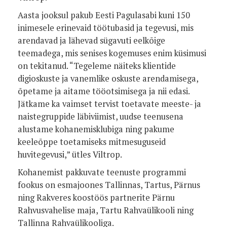
Aasta jooksul pakub Eesti Pagulasabi kuni 150
inimesele erinevaid töötubasid ja tegevusi, mis
arendavad ja lähevad sügavuti eelkõige
teemadega, mis senises kogemuses enim küsimusi
on tekitanud. “Tegeleme näiteks klientide
digioskuste ja vanemlike oskuste arendamisega,
õpetame ja aitame tööotsimisega ja nii edasi.
Jätkame ka vaimset tervist toetavate meeste- ja
naistegruppide läbiviimist, uudse teenusena
alustame kohanemisklubiga ning pakume
keeleõppe toetamiseks mitmesuguseid
huvitegevusi,” ütles Viltrop.
Kohanemist pakkuvate teenuste programmi
fookus on esmajoones Tallinnas, Tartus, Pärnus
ning Rakveres koostöös partnerite Pärnu
Rahvusvahelise maja, Tartu Rahvaülikooli ning
Tallinna Rahvaülikooliga.