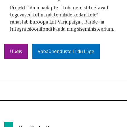
Projekti “#minuadapter: kohanemist toetavad
tegevused kolmandate riikide kodanikele”
rahastab Euroopa Liit Varjupaiga-, Rände- ja
Integratsioonifondi kaudu ning siseministeerium.
Uudis
Vabaühenduste Liidu Liige