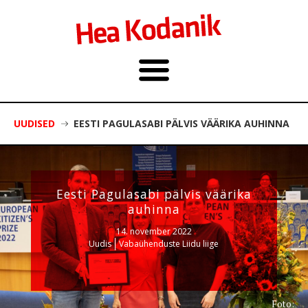
UUDISED
EESTI PAGULASABI PÄLVIS VÄÄRIKA AUHINNA
Eesti Pagulasabi pälvis väärika
auhinna
14. november 2022
Uudis
Vabaühenduste Liidu liige
Foto: