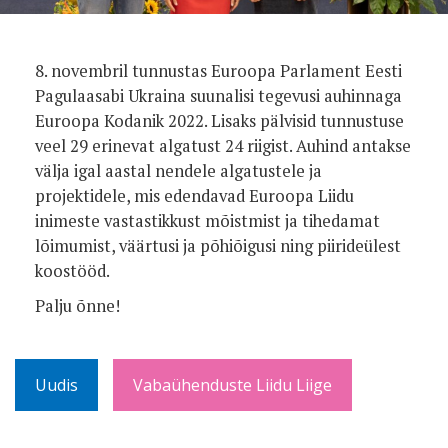
8. novembril tunnustas Euroopa Parlament Eesti
Pagulaasabi Ukraina suunalisi tegevusi auhinnaga
Euroopa Kodanik 2022. Lisaks pälvisid tunnustuse
veel 29 erinevat algatust 24 riigist. Auhind antakse
välja igal aastal nendele algatustele ja
projektidele, mis edendavad Euroopa Liidu
inimeste vastastikkust mõistmist ja tihedamat
lõimumist, väärtusi ja põhiõigusi ning piirideülest
koostööd.
Palju õnne!
Uudis
Vabaühenduste Liidu Liige