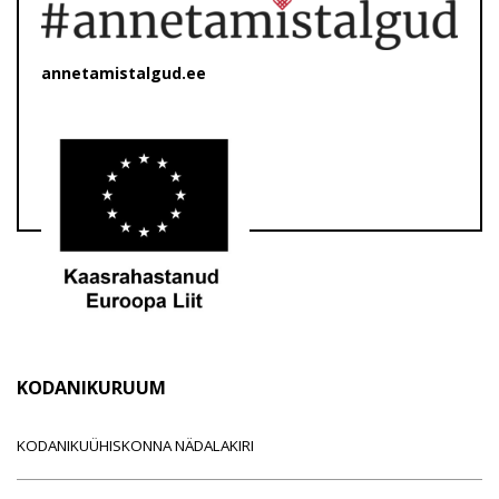
annetamistalgud.ee
KODANIKURUUM
KODANIKUÜHISKONNA NÄDALAKIRI