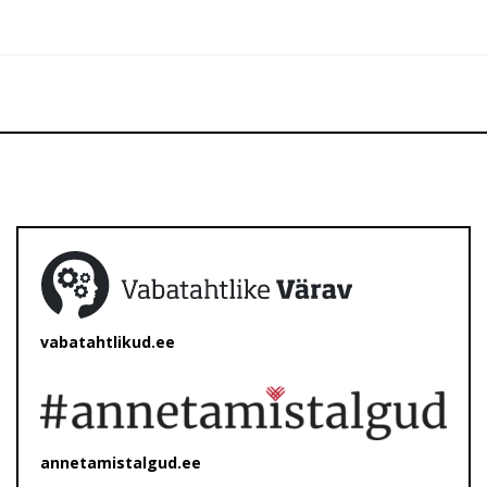
vabatahtlikud.ee
annetamistalgud.ee