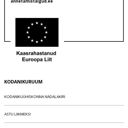
annetamistalgud.ee
KODANIKURUUM
KODANIKUÜHISKONNA NÄDALAKIRI
ASTU LIIKMEKS!