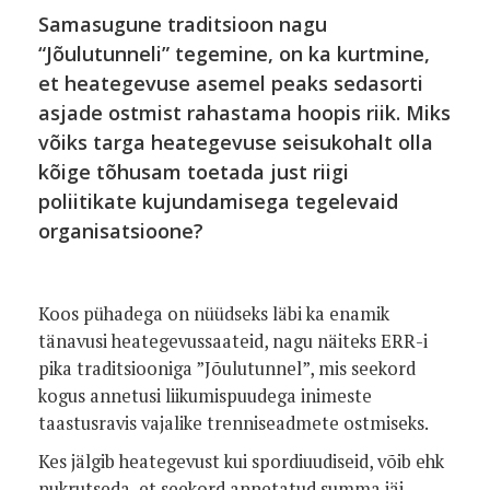
Samasugune traditsioon nagu
“Jõulutunneli” tegemine, on ka kurtmine,
et heategevuse asemel peaks sedasorti
asjade ostmist rahastama hoopis riik. Miks
võiks targa heategevuse seisukohalt olla
kõige tõhusam toetada just riigi
poliitikate kujundamisega tegelevaid
organisatsioone?
Koos pühadega on nüüdseks läbi ka enamik
tänavusi heategevussaateid, nagu näiteks ERR-i
pika traditsiooniga ”Jõulutunnel”, mis seekord
kogus annetusi liikumispuudega inimeste
taastusravis vajalike trenniseadmete ostmiseks.
Kes jälgib heategevust kui spordiuudiseid, võib ehk
nukrutseda, et seekord annetatud summa jäi