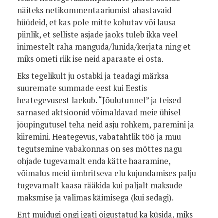
näiteks netikommentaariumist ahastavaid
hüüdeid, et kas pole mitte kohutav või lausa
piinlik, et selliste asjade jaoks tuleb ikka veel
inimestelt raha manguda/lunida/kerjata ning et
miks ometi riik ise neid aparaate ei osta.
Eks tegelikult ju ostabki ja teadagi märksa
suuremate summade eest kui Eestis
heategevusest laekub. “Jõulutunnel” ja teised
sarnased aktsioonid võimaldavad meie ühisel
jõupingutusel teha neid asju rohkem, paremini ja
kiiremini. Heategevus, vabatahtlik töö ja muu
tegutsemine vabakonnas on ses mõttes nagu
ohjade tugevamalt enda kätte haaramine,
võimalus meid ümbritseva elu kujundamises palju
tugevamalt kaasa rääkida kui paljalt maksude
maksmise ja valimas käimisega (kui sedagi).
Ent muidugi ongi igati õigustatud ka küsida, miks