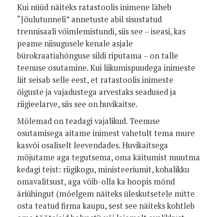
Kui nüüd näiteks ratastoolis inimene läheb
“Jõulutunneli” annetuste abil sisustatud
trennisaali võimlemistundi, siis see – iseasi, kas
peame niisugusele kenale asjale
bürokraatiahõnguse sildi riputama – on talle
teenuse osutamine. Kui liikumispuudega inimeste
liit seisab selle eest, et ratastoolis inimeste
õiguste ja vajadustega arvestaks seadused ja
riigieelarve, siis see on huvikaitse.
Mõlemad on teadagi vajalikud. Teenuse
osutamisega aitame inimest vahetult tema mure
kasvõi osaliselt leevendades. Huvikaitsega
mõjutame aga tegutsema, oma käitumist muutma
kedagi teist: riigikogu, ministeeriumit, kohalikku
omavalitsust, aga võib-olla ka hoopis mõnd
äriühingut (mõelgem näiteks üleskutsetele mitte
osta teatud firma kaupu, sest see näiteks kohtleb