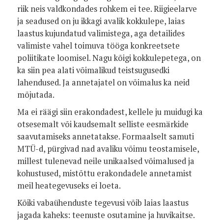
riik neis valdkondades rohkem ei tee. Riigieelarve
ja seadused on ju ikkagi avalik kokkulepe, laias
laastus kujundatud valimistega, aga detailides
valimiste vahel toimuva tööga konkreetsete
poliitikate loomisel. Nagu kõigi kokkulepetega, on
ka siin pea alati võimalikud teistsugusedki
lahendused. Ja annetajatel on võimalus ka neid
mõjutada.
Ma ei räägi siin erakondadest, kellele ju muidugi ka
otsesemalt või kaudsemalt selliste eesmärkide
saavutamiseks annetatakse. Formaalselt samuti
MTÜ-d, pürgivad nad avaliku võimu teostamisele,
millest tulenevad neile unikaalsed võimalused ja
kohustused, mistõttu erakondadele annetamist
meil heategevuseks ei loeta.
Kõiki vabaühenduste tegevusi võib laias laastus
jagada kaheks: teenuste osutamine ja huvikaitse.