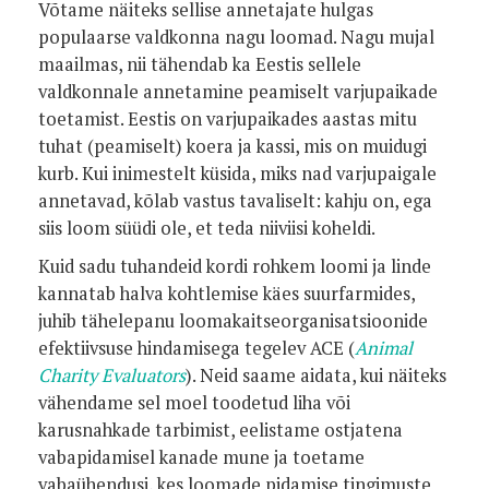
Võtame näiteks sellise annetajate hulgas
populaarse valdkonna nagu loomad. Nagu mujal
maailmas, nii tähendab ka Eestis sellele
valdkonnale annetamine peamiselt varjupaikade
toetamist. Eestis on varjupaikades aastas mitu
tuhat (peamiselt) koera ja kassi, mis on muidugi
kurb. Kui inimestelt küsida, miks nad varjupaigale
annetavad, kõlab vastus tavaliselt: kahju on, ega
siis loom süüdi ole, et teda niiviisi koheldi.
Kuid sadu tuhandeid kordi rohkem loomi ja linde
kannatab halva kohtlemise käes suurfarmides,
juhib tähelepanu loomakaitseorganisatsioonide
efektiivsuse hindamisega tegelev ACE (
Animal
Charity Evaluators
). Neid saame aidata, kui näiteks
vähendame sel moel toodetud liha või
karusnahkade tarbimist, eelistame ostjatena
vabapidamisel kanade mune ja toetame
vabaühendusi, kes loomade pidamise tingimuste