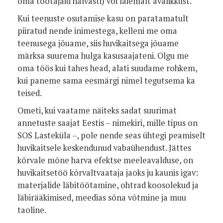
oma töötajaid halvasti) või laiemalt avalikkust.
Kui teenuste osutamise kasu on paratamatult
piiratud nende inimestega, kelleni me oma
teenusega jõuame, siis huvikaitsega jõuame
märksa suurema hulga kasusaajateni. Olgu me
oma töös kui tahes head, alati suudame rohkem,
kui paneme sama eesmärgi nimel tegutsema ka
teised.
Ometi, kui vaatame näiteks sadat suurimat
annetuste saajat Eestis – nimekiri, mille tipus on
SOS Lasteküla –, pole nende seas ühtegi peamiselt
huvikaitsele keskendunud vabaühendust. Jättes
kõrvale mõne harva efektse meeleavalduse, on
huvikaitsetöö kõrvaltvaataja jaoks ju kaunis igav:
materjalide läbitöötamine, ohtrad koosolekud ja
läbirääkimised, meedias sõna võtmine ja muu
taoline.