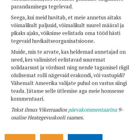
parandamisega tegelevad.
Seega, kui meid huvitab, et meie annetus aitaks
võimalikult paljusid, võimalikult suurel määral ja
pikaks ajaks, võiksime eelistada oma tööd hästi
tegevaid huvikaitseorganisatsioone.
Muide, mis te arvate, kas heldemad annetajad on
need, kes valimistel eelistavad suuremat
solidaarsust ja võrdsust ning nende tagamisel riigil
olulisemat rolli nägevaid erakondi, või vastupidi?
Vähemalt Ameerika valijate puhul on vastus siingi
teada. Jätame selle ütlemise aga meie homsesse
kommentaari.
Tekst ilmus Vikerraadios
päevakommentaarina
9-
osalise Heategevuskooli raames.