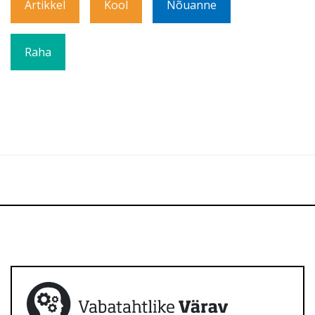
Artikkel
Kool
Nõuanne
Raha