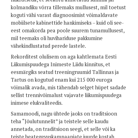
kolmandiku võrra tillemaks mullusest, mil toetust
koguti vähi varast diagnoosimist võimaldavate
mobiilsete kabinettide hankimiseks – kuid oli see-
eest omakorda pea poole suurem tunamullusest,
mil teemaks oli huvihariduse pakkumine
vähekindlustatud perede lastele.
Rekorditest olulisem on aga kahtlemata Eesti
Liikumispuudega Inimeste Liidu kinnitus, et
eesmärgiks seatud treeningruumid Tallinnas ja
Tartus on kogutud enam kui 215 000 euroga
võimalik avada, mis tähendab selget hüpet sadade
sellist trennivõimalust vajavate liikumispuudega
inimese elukvaliteedis.
Samamoodi, nagu ühtede jaoks on traditsioon
teha “Jõulutunnelit” ja teistele selle kaudu
annetada, on traditsioon seegi, et selle või ka
teiste heategevuskampaaniate juurde kostab