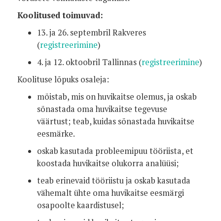
Koolitused toimuvad:
13. ja 26. septembril Rakveres
(
registreerimine
)
4. ja 12. oktoobril Tallinnas (
registreerimine
)
Koolituse lõpuks osaleja:
mõistab, mis on huvikaitse olemus, ja oskab
sõnastada oma huvikaitse tegevuse
väärtust; teab, kuidas sõnastada huvikaitse
eesmärke.
oskab kasutada probleemipuu tööriista, et
koostada huvikaitse olukorra analüüsi;
teab erinevaid tööriistu ja oskab kasutada
vähemalt ühte oma huvikaitse eesmärgi
osapoolte kaardistusel;