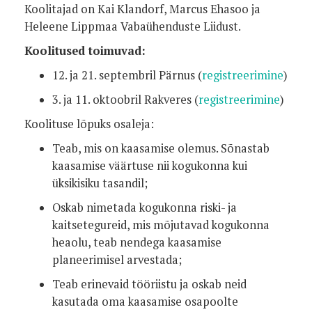
Koolitajad on Kai Klandorf, Marcus Ehasoo ja
Heleene Lippmaa Vabaühenduste Liidust.
Koolitused toimuvad:
12. ja 21. septembril Pärnus (
registreerimine
)
3. ja 11. oktoobril Rakveres (
registreerimine
)
Koolituse lõpuks osaleja:
Teab, mis on kaasamise olemus. Sõnastab
kaasamise väärtuse nii kogukonna kui
üksikisiku tasandil;
Oskab nimetada kogukonna riski- ja
kaitsetegureid, mis mõjutavad kogukonna
heaolu, teab nendega kaasamise
planeerimisel arvestada;
Teab erinevaid tööriistu ja oskab neid
kasutada oma kaasamise osapoolte