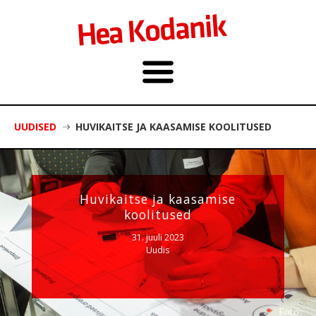
UUDISED
HUVIKAITSE JA KAASAMISE KOOLITUSED
Huvikaitse ja kaasamise
koolitused
31. juuli 2023
Uudis
Foto: