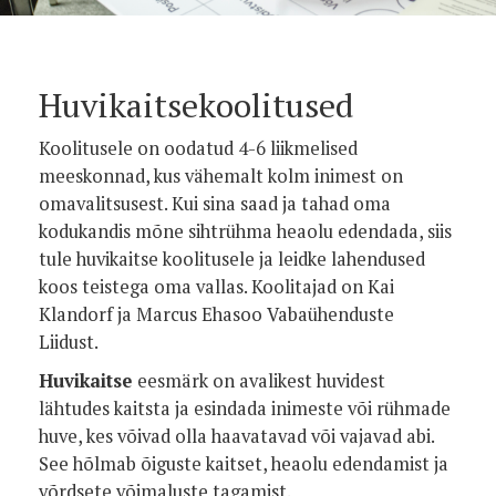
Huvikaitsekoolitused
Koolitusele on oodatud 4-6 liikmelised
meeskonnad, kus vähemalt kolm inimest on
omavalitsusest. Kui sina saad ja tahad oma
kodukandis mõne sihtrühma heaolu edendada, siis
tule huvikaitse koolitusele ja leidke lahendused
koos teistega oma vallas. Koolitajad on Kai
Klandorf ja Marcus Ehasoo Vabaühenduste
Liidust.
Huvikaitse
eesmärk on avalikest huvidest
lähtudes kaitsta ja esindada inimeste või rühmade
huve, kes võivad olla haavatavad või vajavad abi.
See hõlmab õiguste kaitset, heaolu edendamist ja
võrdsete võimaluste tagamist.