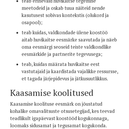
teab erinevaid huvikaitse tegemise
meetodeid ja oskab tuua näiteid nende
kasutusest sobivas kontekstis (olukord ja
osapool);
teab kuidas, valdkondade ülene koostöö
aitab huvikaitse eesmärke saavutada ja näeb
oma eesmärgi seoseid teiste valdkondlike
eesmärkide ja partnerite tegevusega;
teab, kuidas määrata huvikaitse eest
vastutajaid ja kaardistada vajalikke ressursse,
et tagada järjepidevus ja jätkusuutlikkus.
Kaasamise koolitused
Kaasamise koolituse eesmärk on jõustatud
kohalike omavalitsuste otsusetegijad, kes teevad
teadlikult igapäevast koostööd kogukonnaga,
loomaks sidusamat ja tegusamat kogukonda.