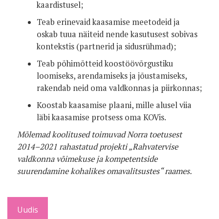
kaardistusel;
Teab erinevaid kaasamise meetodeid ja
oskab tuua näiteid nende kasutusest sobivas
kontekstis (partnerid ja sidusrühmad);
Teab põhimõtteid koostöövõrgustiku
loomiseks, arendamiseks ja jõustamiseks,
rakendab neid oma valdkonnas ja piirkonnas;
Koostab kaasamise plaani, mille alusel viia
läbi kaasamise protsess oma KOVis.
Mõlemad koolitused toimuvad Norra toetusest
2014–2021 rahastatud projekti „Rahvatervise
valdkonna võimekuse ja kompetentside
suurendamine kohalikes omavalitsustes“ raames.
Uudis