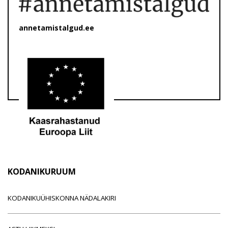
annetamistalgud.ee
KODANIKURUUM
KODANIKUÜHISKONNA NÄDALAKIRI