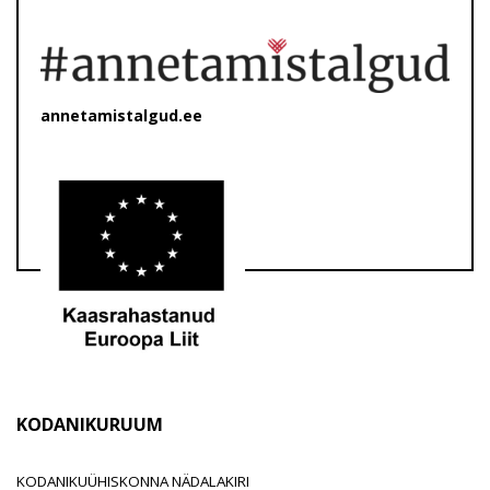
annetamistalgud.ee
KODANIKURUUM
KODANIKUÜHISKONNA NÄDALAKIRI