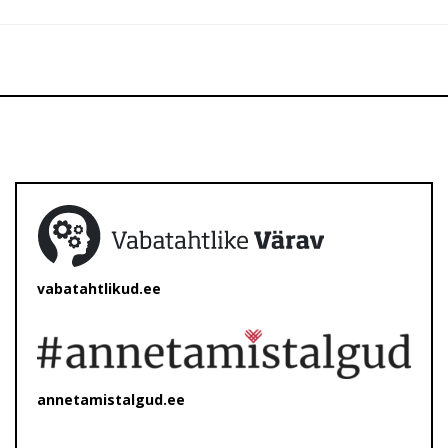
vabatahtlikud.ee
annetamistalgud.ee