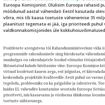
Euroopa Komisjonist. Olulisim Euroopa rahasid p
möödunud aastal vähendati Eestil kasutada ole
võrra, mis tõi kaasa toetuste vähenemise 35 miljo
plaanitust tegemata ei jää, iga prioriteedi puhul
valdkonnakomisjonides üle kokkuhoiuvõimalused
Positiivsete arengutena tõi Rahandusministeerium välja ü
programmide rakendamisele ning bürokraatia vähendamis
muuhulgas on rakendajatele loodud võimalus tööajatabeli
lihtsustatud kulude hüvitamise viise. Euroopa Komisjon kri
võtnud loodetust kauem aega, ent julgustas, et kiirendada t
keskenduda projektide kvaliteedile. Eesti puhul on vaesus 
tegeleda, probleemiks on ka palgalõhe ja rahvatervis. Tõe
kuidas EL vahendite kasutamine seostada Euroopa Sotsiaa
prioriteeti, mis kaasavama ja võrdsema ühiskonna loomise
toetuste nähtavusega.