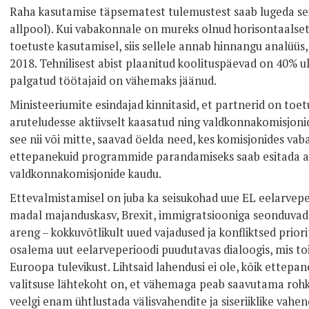
Raha kasutamise täpsematest tulemustest saab lugeda sei
allpool). Kui vabakonnale on mureks olnud horisontaalse
toetuste kasutamisel, siis sellele annab hinnangu analüüs,
2018. Tehnilisest abist plaanitud koolituspäevad on 40% ula
palgatud töötajaid on vähemaks jäänud.
Ministeeriumite esindajad kinnitasid, et partnerid on to
aruteludesse aktiivselt kaasatud ning valdkonnakomisjoni
see nii või mitte, saavad öelda need, kes komisjonides vaba
ettepanekuid programmide parandamiseks saab esitada ar
valdkonnakomisjonide kaudu.
Ettevalmistamisel on juba ka seisukohad uue EL eelarvepe
madal majanduskasv, Brexit, immigratsiooniga seonduvad
areng – kokkuvõtlikult uued vajadused ja konfliktsed prior
osalema uut eelarveperioodi puudutavas dialoogis, mis to
Euroopa tulevikust. Lihtsaid lahendusi ei ole, kõik ettepan
valitsuse lähtekoht on, et vähemaga peab saavutama roh
veelgi enam ühtlustada välisvahendite ja siseriiklike vahen