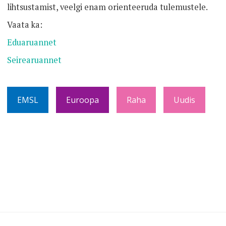
lihtsustamist, veelgi enam orienteeruda tulemustele.
Vaata ka:
Eduaruannet
Seirearuannet
EMSL
Euroopa
Raha
Uudis