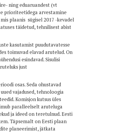
re- ning eduaruandest (vt
te prioriteetidega arvestamine
 mis plaanis sügisel 2017 -kevadel
tuses täidetud, tehnilisest abist
etuste kasutamist puudutavatesse
des toimuvad elavad arutelud. On
ühendusi esindavad. Sisulisi
uteluks just
rioodi osas. Seda ohustavad
 uued vajadused, tehnoloogia
iteedid. Komisjon kutsus üles
imub paralleelselt aruteluga
ekud ja ideed on teretulnud. Eesti
kem. Täpsemalt on Eesti plaan
dite planeerimist, jätkata