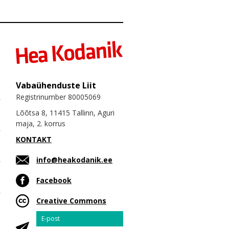
Vabaühenduste Liit
Registrinumber 80005069
Lõõtsa 8, 11415 Tallinn, Aguri
maja, 2. korrus
KONTAKT
info@heakodanik.ee
Facebook
Creative Commons
Email