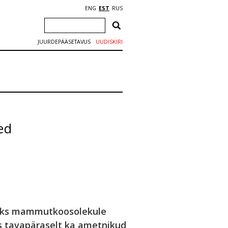
ENG
EST
RUS
JUURDEPÄÄSETAVUS
UUDISKIRI
ed
vaks mammutkoosolekule
ks tavapäraselt ka ametnikud