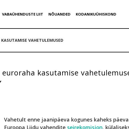
VABAÜHENDUSTE LIIT
NÕUANDED
KODANIKUÜHISKOND
A KASUTAMISE VAHETULEMUSED
ti euroraha kasutamise vahetulemus
Vahetult enne jaanipäeva kogunes kaheks päe
Euroopa Liidu vahendite
seirekomisjon
, külalise