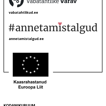
vabatahtlikud.ee
annetamistalgud.ee
KODANIKURUUM