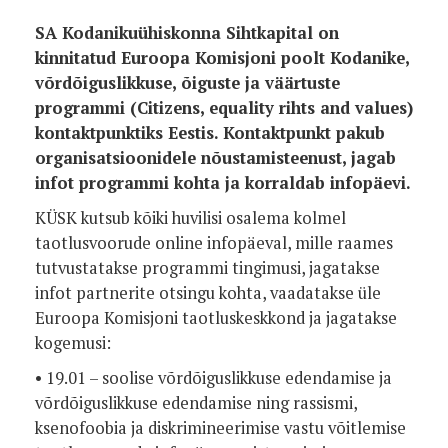
SA Kodanikuühiskonna Sihtkapital on
kinnitatud Euroopa Komisjoni poolt Kodanike,
võrdõiguslikkuse, õiguste ja väärtuste
programmi (Citizens, equality rihts and values)
kontaktpunktiks Eestis. Kontaktpunkt pakub
organisatsioonidele nõustamisteenust, jagab
infot programmi kohta ja korraldab infopäevi.
KÜSK kutsub kõiki huvilisi osalema kolmel
taotlusvoorude online infopäeval, mille raames
tutvustatakse programmi tingimusi, jagatakse
infot partnerite otsingu kohta, vaadatakse üle
Euroopa Komisjoni taotluskeskkond ja jagatakse
kogemusi:
• 19.01 – soolise võrdõiguslikkuse edendamise ja
võrdõiguslikkuse edendamise ning rassismi,
ksenofoobia ja diskrimineerimise vastu võitlemise