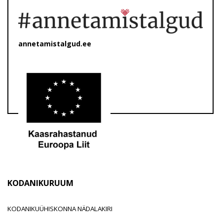
annetamistalgud.ee
KODANIKURUUM
KODANIKUÜHISKONNA NÄDALAKIRI