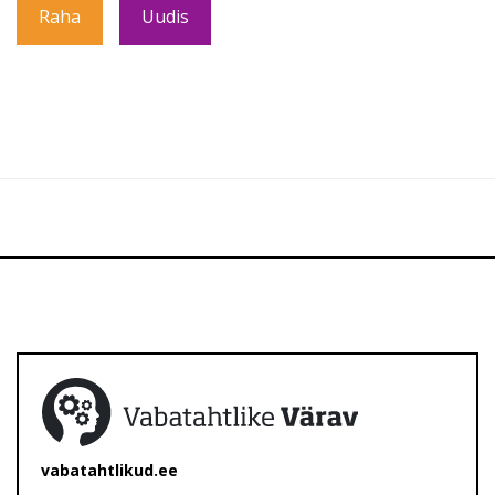
Raha
Uudis
vabatahtlikud.ee