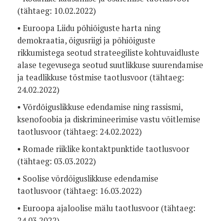
(tähtaeg: 10.02.2022)
• Euroopa Liidu põhiõiguste harta ning
demokraatia, õigusriigi ja põhiõiguste
rikkumistega seotud strateegiliste kohtuvaidluste
alase tegevusega seotud suutlikkuse suurendamise
ja teadlikkuse tõstmise taotlusvoor (tähtaeg:
24.02.2022)
• Võrdõiguslikkuse edendamise ning rassismi,
ksenofoobia ja diskrimineerimise vastu võitlemise
taotlusvoor (tähtaeg: 24.02.2022)
• Romade riiklike kontaktpunktide taotlusvoor
(tähtaeg: 03.03.2022)
• Soolise võrdõiguslikkuse edendamise
taotlusvoor (tähtaeg: 16.03.2022)
• Euroopa ajaloolise mälu taotlusvoor (tähtaeg:
24.03.2022)