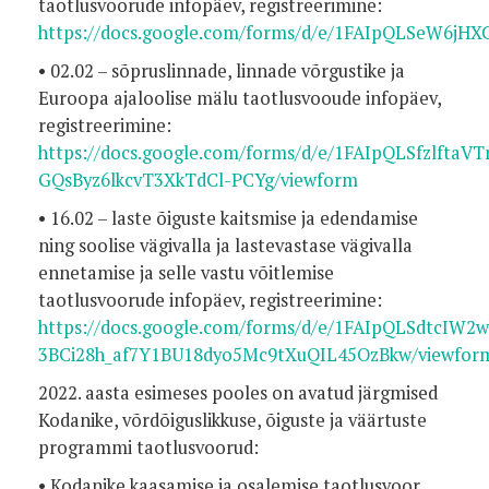
taotlusvoorude infopäev, registreerimine:
https://docs.google.com/forms/d/e/1FAIpQLSeW6
• 02.02 – sõpruslinnade, linnade võrgustike ja
Euroopa ajaloolise mälu taotlusvooude infopäev,
registreerimine:
https://docs.google.com/forms/d/e/1FAIpQLSfzlfta
GQsByz6lkcvT3XkTdCl-PCYg/viewform
• 16.02 – laste õiguste kaitsmise ja edendamise
ning soolise vägivalla ja lastevastase vägivalla
ennetamise ja selle vastu võitlemise
taotlusvoorude infopäev, registreerimine:
https://docs.google.com/forms/d/e/1FAIpQLSdtcIW2
3BCi28h_af7Y1BU18dyo5Mc9tXuQIL45OzBkw/viewfor
2022. aasta esimeses pooles on avatud järgmised
Kodanike, võrdõiguslikkuse, õiguste ja väärtuste
programmi taotlusvoorud:
• Kodanike kaasamise ja osalemise taotlusvoor