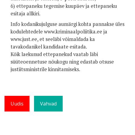
6) ettepaneku tegemise kuupäev ja ettepaneku
esitaja allkiri.
Info kodanikujulguse aumärgi kohta pannakse üles
kodulehtedele www.kriminaalpoliitika.ee ja
www.just.ee, et seeläbi võimaldada ka
tavakodanikel kandidaate esitada.
Kõik laekunud ettepanekud vaatab läbi
süüteoennetuse nõukogu ning edastab otsuse
justiitsministrile kinnitamiseks.
Uudis
Vahvad