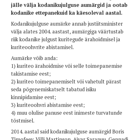
jälle välja kodanikujulguse aumärgid ja ootab
kodanike ettepanekuid ka käesoleval aastal.
Kodanikujulguse aumärke annab justiitsminister
välja alates 2004. aastast, aumärgiga väärtustab
riik kodanike julgust kuritegude ärahoidmisel ja
kuriteoohvrite abistamisel.
Aumärke võib anda:
1) kuriteo ärahoidmise või selle toimepanemise
takistamise eest;
2) kuriteo toimepanemiselt või vahetult pärast
seda põgenemiskatselt tabatud isiku
kinnipidamise eest;
3) kuriteoohvri abistamise eest;
4) muu olulise panuse eest inimeste turvatunde
tõstmisel.
2014. aastal said kodanikujulguse aumärgid Boris
Timofeev, Villi Martinson, Aivar Sarapuu, Gennadi