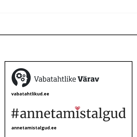
vabatahtlikud.ee
annetamistalgud.ee