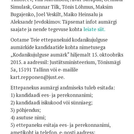
Simulask, Gunnar Tilk, Tõnis Lõhmus, Maksim
Bugajenko, Joel Veskilt, Maiko Heinsalu ja
Aleksandr Jevdokimov. Täpsemat infot aumärgi
saajate ja nende tegevuse kohta
leiate siit.
Ootame Teie ettepanekuid kodanikujulguse
aumärkide kandidaatide kohta nimetusega
„Kodanikujulguse aumärk“ hiljemalt 15. oktoobriks
2015. a aadressil: Justiitsministeerium, Tõnismägi
5a, 15191 Tallinn või e-mailile
kart.repponen@just.ee.
Ettepanekus aumärgi andmiseks tuleb esitada:
1) kandidaadi ees- ja perekonnanimi;
2) kandidaadi isikukood või sünniaeg;
3) põhjendus;
4) asutuse nimi;
5) ettepaneku esitaja ees- ja perekonnanimi,
ametikoht ja telefon, e-posti aadress;