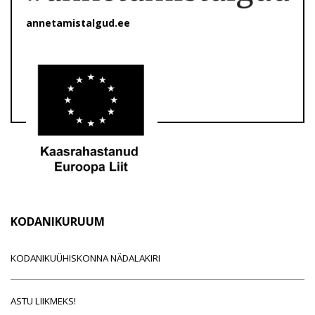
annetamistalgud.ee
KODANIKURUUM
KODANIKUÜHISKONNA NÄDALAKIRI
ASTU LIIKMEKS!