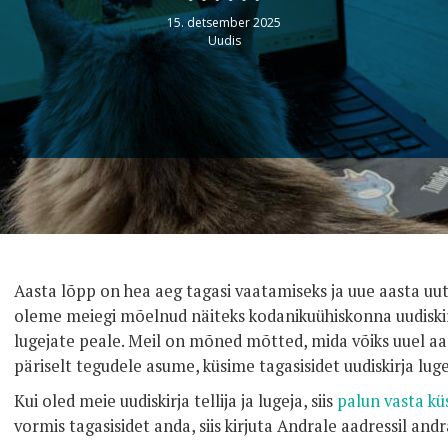
15. detsember 2025
Uudis
Aasta lõpp on hea aeg tagasi vaatamiseks ja uue aasta uut
oleme meiegi mõelnud näiteks kodanikuühiskonna uudiskirj
lugejate peale. Meil on mõned mõtted, mida võiks uuel aast
päriselt tegudele asume, küsime tagasisidet uudiskirja luge
Kui oled meie uudiskirja tellija ja lugeja, siis
palun vasta küs
vormis tagasisidet anda, siis kirjuta Andrale aadressil a