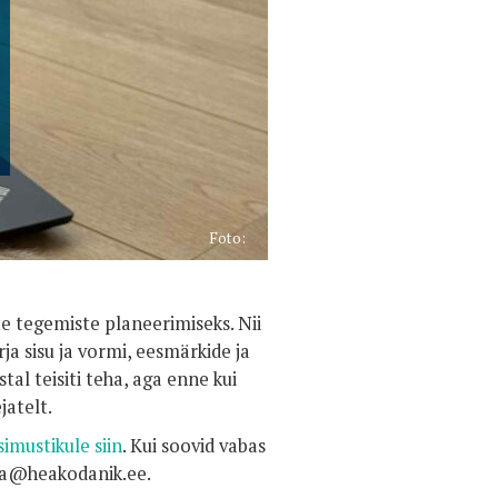
Foto:
e tegemiste planeerimiseks. Nii
a sisu ja vormi, eesmärkide ja
al teisiti teha, aga enne kui
jatelt.
imustikule siin
. Kui soovid vabas
ndra@heakodanik.ee.