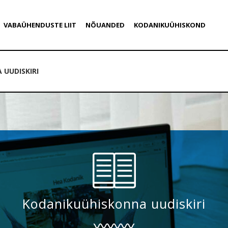
VABAÜHENDUSTE LIIT
NÕUANDED
KODANIKUÜHISKOND
UUDISKIRI
Kodanikuühiskonna uudiskiri