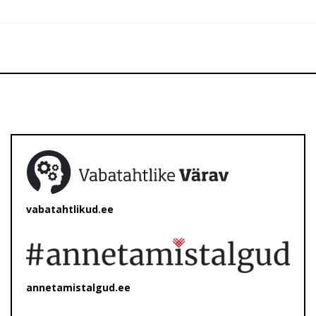
vabatahtlikud.ee
annetamistalgud.ee