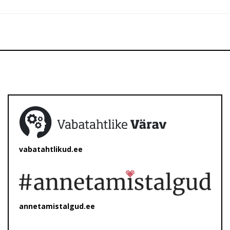
vabatahtlikud.ee
annetamistalgud.ee