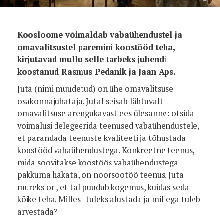
Koosloome võimaldab vabaühendustel ja
omavalitsustel paremini koostööd teha,
kirjutavad mullu selle tarbeks juhendi
koostanud Rasmus Pedanik ja Jaan Aps.
Juta (nimi muudetud) on ühe omavalitsuse
osakonnajuhataja. Jutal seisab lähtuvalt
omavalitsuse arengukavast ees ülesanne: otsida
võimalusi delegeerida teenused vabaühendustele,
et parandada teenuste kvaliteeti ja tõhustada
koostööd vabaühendustega. Konkreetne teenus,
mida soovitakse koostöös vabaühendustega
pakkuma hakata, on noorsootöö teenus. Juta
mureks on, et tal puudub kogemus, kuidas seda
kõike teha. Millest tuleks alustada ja millega tuleb
arvestada?