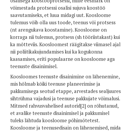
osalisega koostööprotsessi, mille eesmärk on
võimestada protsessi osalisi sujuva koostöö
saavutamiseks, et luua midagi uut. Koosloome
tulemus võib olla uus toode, teenus või protsess
(nt arengukava koostamine). Koosloome on
korraga nii tulemus, protsess (sh tööriistakast) kui
ka mõtteviis. Koosloomest räägitakse viimasel ajal
nii poliitikakujundamises kui ka kogukonna
kaasamises, eriti populaarne on koosloome aga
teenuste disainimisel.
Koosloomes teenuste disainimine on lähenemine,
mis hõlmab kõiki teenuse planeerimise ja
pakkumisega seotud etappe, arvestades sealjuures
sihtrühma vajadusi ja teenuse pakkujate võimalusi.
Mitmed rahvusvahelised autorid[2] on rõhutanud,
et avalike teenuste disainimisel ja pakkumisel
tuleks lähtuda koosloome põhimõtetest.
Koosloome ja teenusedisain on lähenemised, mida