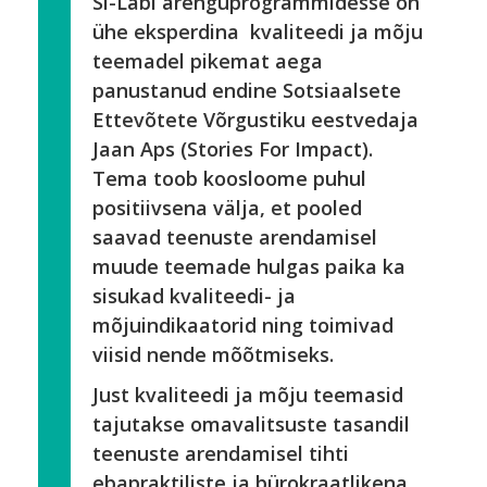
Si-Labi arenguprogrammidesse on
ühe eksperdina kvaliteedi ja mõju
teemadel pikemat aega
panustanud endine Sotsiaalsete
Ettevõtete Võrgustiku eestvedaja
Jaan Aps (Stories For Impact).
Tema toob koosloome puhul
positiivsena välja, et pooled
saavad teenuste arendamisel
muude teemade hulgas paika ka
sisukad kvaliteedi- ja
mõjuindikaatorid ning toimivad
viisid nende mõõtmiseks.
Just kvaliteedi ja mõju teemasid
tajutakse omavalitsuste tasandil
teenuste arendamisel tihti
ebapraktiliste ja bürokraatlikena