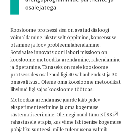
osalejatega.
Koosloome protsessi sisu on avatud dialoogi
võimaldamine, üksteiselt õppimine, konsensuse
otsimine ja loov probleemilahendamine.
Sotsiaalse innovatsiooni labori missioon on
koosloome metoodika arendamine, rakendamine
ja õpetamine. Tänaseks on meie koosloome
protsessides osalenud ligi 40 vabaühendust ja 30
omavalitsust. Oleme oma koosloome metoodikat
lihvinud ligi sajas koosloome töötoas.
Metoodika arendamise juurde käib pidev
eksperimenteerimine ja oma kogemuse
[3]
süstematiseerimine. Olemegi nüüd tänu KÜSKi
rahastusele etapis, kus viime läbi senise kogemuse
põhjaliku sünteesi, mille tulemusena valmib