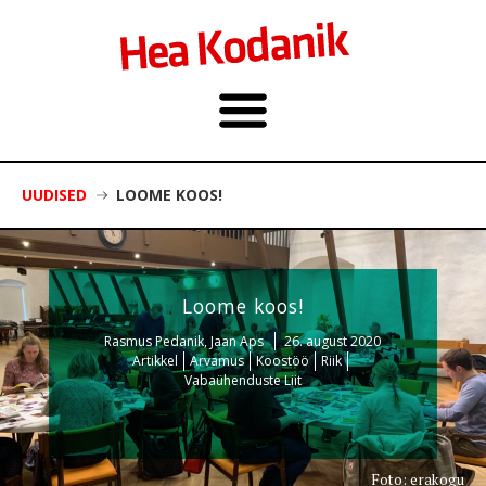
UUDISED
LOOME KOOS!
Loome koos!
Rasmus Pedanik, Jaan Aps
26. august 2020
Artikkel
Arvamus
Koostöö
Riik
Vabaühenduste Liit
Foto: erakogu