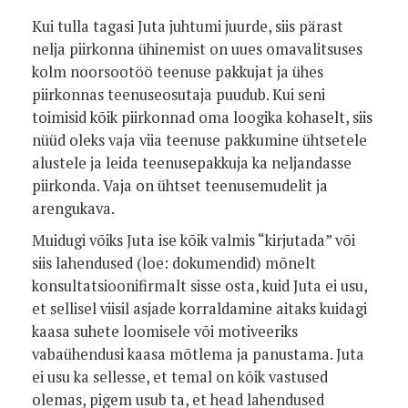
Kui tulla tagasi Juta juhtumi juurde, siis pärast
nelja piirkonna ühinemist on uues omavalitsuses
kolm noorsootöö teenuse pakkujat ja ühes
piirkonnas teenuseosutaja puudub. Kui seni
toimisid kõik piirkonnad oma loogika kohaselt, siis
nüüd oleks vaja viia teenuse pakkumine ühtsetele
alustele ja leida teenusepakkuja ka neljandasse
piirkonda. Vaja on ühtset teenusemudelit ja
arengukava.
Muidugi võiks Juta ise kõik valmis “kirjutada” või
siis lahendused (loe: dokumendid) mõnelt
konsultatsioonifirmalt sisse osta, kuid Juta ei usu,
et sellisel viisil asjade korraldamine aitaks kuidagi
kaasa suhete loomisele või motiveeriks
vabaühendusi kaasa mõtlema ja panustama. Juta
ei usu ka sellesse, et temal on kõik vastused
olemas, pigem usub ta, et head lahendused