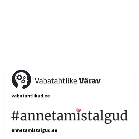
vabatahtlikud.ee
annetamistalgud.ee