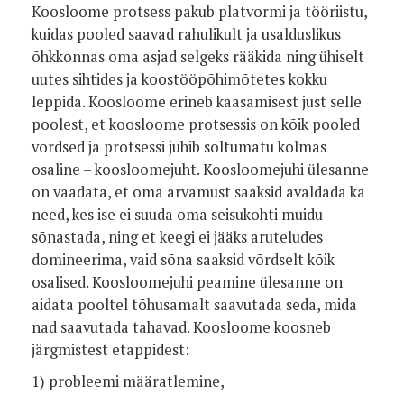
Koosloome protsess pakub platvormi ja tööriistu,
kuidas pooled saavad rahulikult ja usalduslikus
õhkkonnas oma asjad selgeks rääkida ning ühiselt
uutes sihtides ja koostööpõhimõtetes kokku
leppida. Koosloome erineb kaasamisest just selle
poolest, et koosloome protsessis on kõik pooled
võrdsed ja protsessi juhib sõltumatu kolmas
osaline – koosloomejuht. Koosloomejuhi ülesanne
on vaadata, et oma arvamust saaksid avaldada ka
need, kes ise ei suuda oma seisukohti muidu
sõnastada, ning et keegi ei jääks aruteludes
domineerima, vaid sõna saaksid võrdselt kõik
osalised. Koosloomejuhi peamine ülesanne on
aidata pooltel tõhusamalt saavutada seda, mida
nad saavutada tahavad. Koosloome koosneb
järgmistest etappidest:
1) probleemi määratlemine,