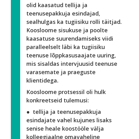
olid kaasatud tellija ja
teenusepakkuja esindajad,
sealhulgas ka tugiisiku rolli täitjad.
Koosloome sisukuse ja poolte
kaasatuse suurendamiseks viidi
paralleelselt läbi ka tugiisiku
teenuse lõppkasusaajate uuring,
mis sisaldas intervjuusid teenuse
varasemate ja praeguste
klientidega.
Koosloome protsessil oli hulk
konkreetseid tulemusi:
● tellija ja teenusepakkuja
esindajate vahel kujunes lisaks
senise heale koostööle välja
kolleegiaalne omavaheline