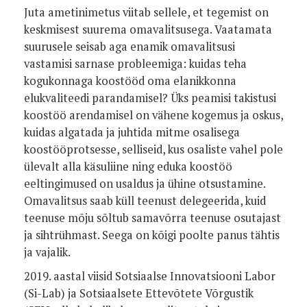
Juta ametinimetus viitab sellele, et tegemist on
keskmisest suurema omavalitsusega. Vaatamata
suurusele seisab aga enamik omavalitsusi
vastamisi sarnase probleemiga: kuidas teha
kogukonnaga koostööd oma elanikkonna
elukvaliteedi parandamisel? Üks peamisi takistusi
koostöö arendamisel on vähene kogemus ja oskus,
kuidas algatada ja juhtida mitme osalisega
koostööprotsesse, selliseid, kus osaliste vahel pole
ülevalt alla käsuliine ning eduka koostöö
eeltingimused on usaldus ja ühine otsustamine.
Omavalitsus saab küll teenust delegeerida, kuid
teenuse mõju sõltub samavõrra teenuse osutajast
ja sihtrühmast. Seega on kõigi poolte panus tähtis
ja vajalik.
2019. aastal viisid Sotsiaalse Innovatsiooni Labor
(Si-Lab) ja Sotsiaalsete Ettevõtete Võrgustik