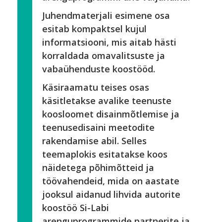
Juhendmaterjali esimene osa
esitab kompaktsel kujul
informatsiooni, mis aitab hästi
korraldada omavalitsuste ja
vabaühenduste koostööd.
Käsiraamatu teises osas
käsitletakse avalike teenuste
koosloomet disainmõtlemise ja
teenusedisaini meetodite
rakendamise abil. Selles
teemaplokis esitatakse koos
näidetega põhimõtteid ja
töövahendeid, mida on aastate
jooksul aidanud lihvida autorite
koostöö Si-Labi
arenguprogrammide partnerite ja