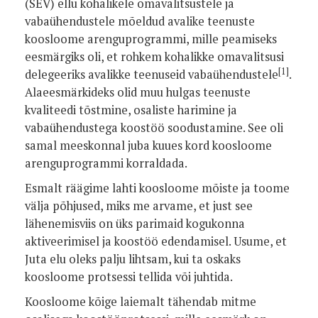
(SEV) ellu kohalikele omavalitsustele ja
vabaühendustele mõeldud avalike teenuste
koosloome arenguprogrammi, mille peamiseks
eesmärgiks oli, et rohkem kohalikke omavalitsusi
[1]
delegeeriks avalikke teenuseid vabaühendustele
.
Alaeesmärkideks olid muu hulgas teenuste
kvaliteedi tõstmine, osaliste harimine ja
vabaühendustega koostöö soodustamine. See oli
samal meeskonnal juba kuues kord koosloome
arenguprogrammi korraldada.
Esmalt räägime lahti koosloome mõiste ja toome
välja põhjused, miks me arvame, et just see
lähenemisviis on üks parimaid kogukonna
aktiveerimisel ja koostöö edendamisel. Usume, et
Juta elu oleks palju lihtsam, kui ta oskaks
koosloome protsessi tellida või juhtida.
Koosloome kõige laiemalt tähendab mitme