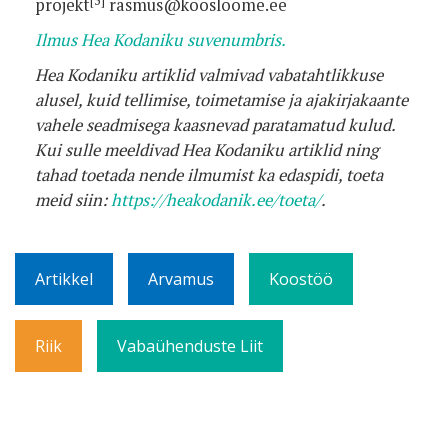
[5]
projekt
rasmus@koosloome.ee
Ilmus Hea Kodaniku suvenumbris.
Hea Kodaniku artiklid valmivad vabatahtlikkuse
alusel, kuid tellimise, toimetamise ja ajakirjakaante
vahele seadmisega kaasnevad paratamatud kulud.
Kui sulle meeldivad Hea Kodaniku artiklid ning
tahad toetada nende ilmumist ka edaspidi, toeta
meid siin:
https://heakodanik.ee/toeta/
.
Artikkel
Arvamus
Koostöö
Riik
Vabaühenduste Liit