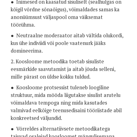
● Inimesed on kaasatud sisuliselt (sealhulgas on
kõigil võrdne sõnaõigus), võimaldades samas ka
anonüümsust väljaspool oma väiksemat
töörühma.
● Neutraalne moderaator aitab vältida olukordi,
kus ühe indiviidi või poole vaatenurk jääks
domineerima.
2. Koosloome metoodika toetab sisuliste
eesmärkide saavutamist ja aitab jõuda selleni,
mille pärast on üldse kokku tuldud.
● Koosloome protsessist tuleneb loogiline
struktuur, mida mööda liigutakse sisulist arutelu
võimaldava tempoga ning mida kasutades
valmivad eelkõige teenusedisaini tööriistade abil
konkreetsed väljundid.
● Võrreldes alternatiivsete metoodikatega
tajuvad osalejad koosloomet mängulisemana,