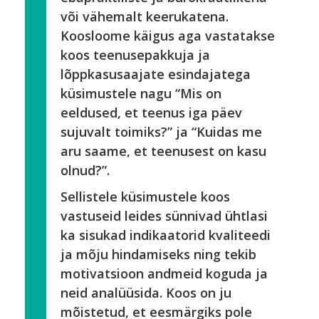
või vähemalt keerukatena.
Koosloome käigus aga vastatakse
koos teenusepakkuja ja
lõppkasusaajate esindajatega
küsimustele nagu “Mis on
eeldused, et teenus iga päev
sujuvalt toimiks?” ja “Kuidas me
aru saame, et teenusest on kasu
olnud?”.
Sellistele küsimustele koos
vastuseid leides sünnivad ühtlasi
ka sisukad indikaatorid kvaliteedi
ja mõju hindamiseks ning tekib
motivatsioon andmeid koguda ja
neid analüüsida. Koos on ju
mõistetud, et eesmärgiks pole