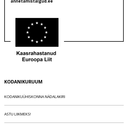
annetamistalgud.ee
KODANIKURUUM
KODANIKUÜHISKONNA NÄDALAKIRI
ASTU LIIKMEKS!