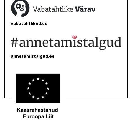
vabatahtlikud.ee
annetamistalgud.ee