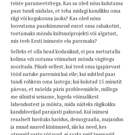
teiste parameetritega. Kas sa oled nõus kulutama
paar tundi nädalas, et teha midagi kasulikku oma
riigi või kogukonna jaoks? Kas oled nõus
loovutama paarkümmend eurot oma rahakotist,
toetamaks mõnda kultuuriprojekti või algatust,
mis teeb Eesti inimeste elu paremaks?
Selleks et olla head kodanikud, ei pea metsatallu
kolima või ootama võimalust mõnda vägitegu
sooritada. Piisab sellest, kui teed oma igapäevast
tööd natuke paremini kui eile; kui suhtled paar
tundi rohkem oma lastega; kui kulutad 15 minutit
päevas, et mõelda päris probleemidele, millega
me silmitsi seisame, lugeda võimalikest
lahendustest ja mõista, mida näiteks riigikokku
kandideerijad parajasti pakuvad. Kui inimesi
reaalselt huvitaks haridus, demograafia, majandus
ja muud suured küsimused, siis ka need, kes
otsuseid vastu võtavad, ei saaks neid teemasid