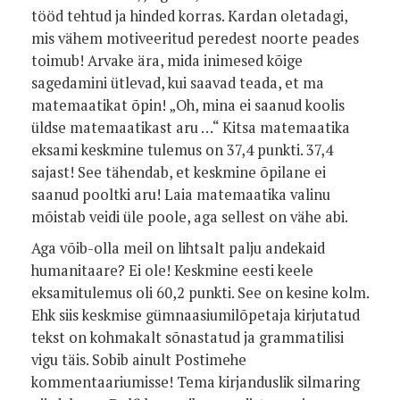
tööd tehtud ja hinded korras. Kardan oletadagi,
mis vähem motiveeritud peredest noorte peades
toimub! Arvake ära, mida inimesed kõige
sagedamini ütlevad, kui saavad teada, et ma
matemaatikat õpin! „Oh, mina ei saanud koolis
üldse matemaatikast aru …“ Kitsa matemaatika
eksami keskmine tulemus on 37,4 punkti. 37,4
sajast! See tähendab, et keskmine õpilane ei
saanud pooltki aru! Laia matemaatika valinu
mõistab veidi üle poole, aga sellest on vähe abi.
Aga võib-olla meil on lihtsalt palju andekaid
humanitaare? Ei ole! Keskmine eesti keele
eksamitulemus oli 60,2 punkti. See on kesine kolm.
Ehk siis keskmise gümnaasiumilõpetaja kirjutatud
tekst on kohmakalt sõnastatud ja grammatilisi
vigu täis. Sobib ainult Postimehe
kommentaariumisse! Tema kirjanduslik silmaring