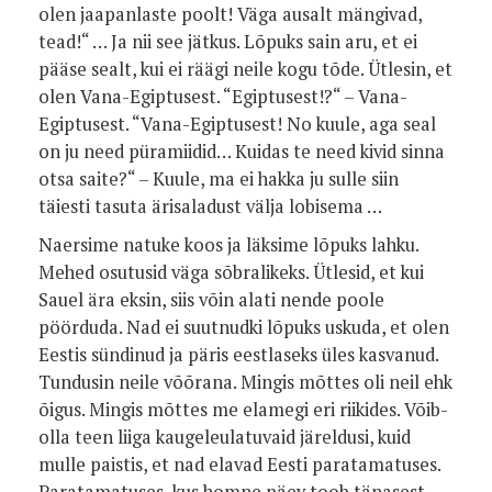
olen jaapanlaste poolt! Väga ausalt mängivad,
tead!“ … Ja nii see jätkus. Lõpuks sain aru, et ei
pääse sealt, kui ei räägi neile kogu tõde. Ütlesin, et
olen Vana-Egiptusest. “Egiptusest!?“ – Vana-
Egiptusest. “Vana-Egiptusest! No kuule, aga seal
on ju need püramiidid… Kuidas te need kivid sinna
otsa saite?“ – Kuule, ma ei hakka ju sulle siin
täiesti tasuta ärisaladust välja lobisema …
Naersime natuke koos ja läksime lõpuks lahku.
Mehed osutusid väga sõbralikeks. Ütlesid, et kui
Sauel ära eksin, siis võin alati nende poole
pöörduda. Nad ei suutnudki lõpuks uskuda, et olen
Eestis sündinud ja päris eestlaseks üles kasvanud.
Tundusin neile võõrana. Mingis mõttes oli neil ehk
õigus. Mingis mõttes me elamegi eri riikides. Võib-
olla teen liiga kaugeleulatuvaid järeldusi, kuid
mulle paistis, et nad elavad Eesti paratamatuses.