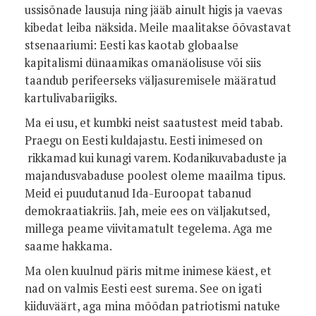
ussisõnade lausuja ning jääb ainult higis ja vaevas
kibedat leiba näksida. Meile maalitakse õõvastavat
stsenaariumi: Eesti kas kaotab globaalse
kapitalismi dünaamikas omanäolisuse või siis
taandub perifeerseks väljasuremisele määratud
kartulivabariigiks.
Ma ei usu, et kumbki neist saatustest meid tabab.
Praegu on Eesti kuldajastu. Eesti inimesed on
rikkamad kui kunagi varem. Kodanikuvabaduste ja
majandusvabaduse poolest oleme maailma tipus.
Meid ei puudutanud Ida-Euroopat tabanud
demokraatiakriis. Jah, meie ees on väljakutsed,
millega peame viivitamatult tegelema. Aga me
saame hakkama.
Ma olen kuulnud päris mitme inimese käest, et
nad on valmis Eesti eest surema. See on igati
kiiduväärt, aga mina mõõdan patriotismi natuke