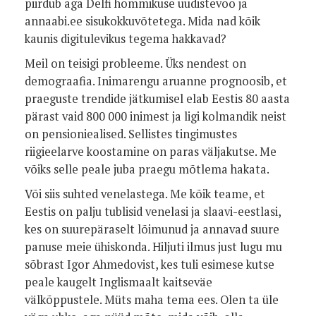
piirdub aga Delfi hommikuse uudistevoo ja
annaabi.ee sisukokkuvõtetega. Mida nad kõik
kaunis digitulevikus tegema hakkavad?
Meil on teisigi probleeme. Üks nendest on
demograafia. Inimarengu aruanne prognoosib, et
praeguste trendide jätkumisel elab Eestis 80 aasta
pärast vaid 800 000 inimest ja ligi kolmandik neist
on pensioniealised. Sellistes tingimustes
riigieelarve koostamine on paras väljakutse. Me
võiks selle peale juba praegu mõtlema hakata.
Või siis suhted venelastega. Me kõik teame, et
Eestis on palju tublisid venelasi ja slaavi-eestlasi,
kes on suurepäraselt lõimunud ja annavad suure
panuse meie ühiskonda. Hiljuti ilmus just lugu mu
sõbrast Igor Ahmedovist, kes tuli esimese kutse
peale kaugelt Inglismaalt kaitseväe
välkõppustele. Müts maha tema ees. Olen ta üle