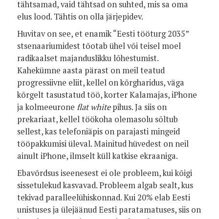
tähtsamad, vaid tähtsad on suhted, mis sa oma
elus lood. Tähtis on olla järjepidev.
Huvitav on see, et enamik “Eesti tööturg 2035”
stsenaariumidest tõotab ühel või teisel moel
radikaalset majanduslikku lõhestumist.
Kahekümne aasta pärast on meil teatud
progressiivne eliit, kellel on kõrgharidus, väga
kõrgelt tasustatud töö, korter Kalamajas, iPhone
ja kolmeeurone
flat white
pihus. Ja siis on
prekariaat, kellel töökoha olemasolu sõltub
sellest, kas telefoniäpis on parajasti mingeid
tööpakkumisi üleval. Mainitud hüvedest on neil
ainult iPhone, ilmselt küll katkise ekraaniga.
Ebavõrdsus iseenesest ei ole probleem, kui kõigi
sissetulekud kasvavad. Probleem algab sealt, kus
tekivad paralleelühiskonnad. Kui 20% elab Eesti
unistuses ja ülejäänud Eesti paratamatuses, siis on