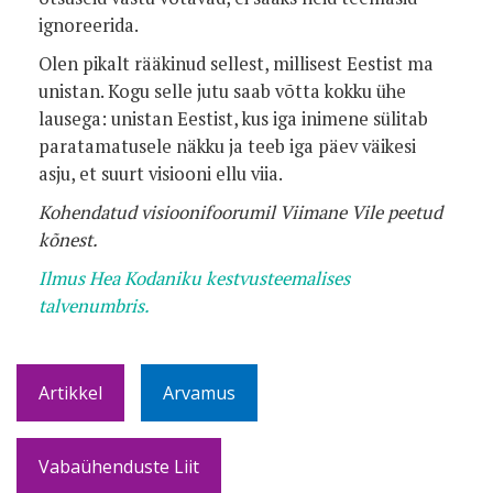
ignoreerida.
Olen pikalt rääkinud sellest, millisest Eestist ma
unistan. Kogu selle jutu saab võtta kokku ühe
lausega: unistan Eestist, kus iga inimene sülitab
paratamatusele näkku ja teeb iga päev väikesi
asju, et suurt visiooni ellu viia.
Kohendatud visioonifoorumil Viimane Vile peetud
kõnest.
Ilmus Hea Kodaniku kestvusteemalises
talvenumbris.
Artikkel
Arvamus
Vabaühenduste Liit