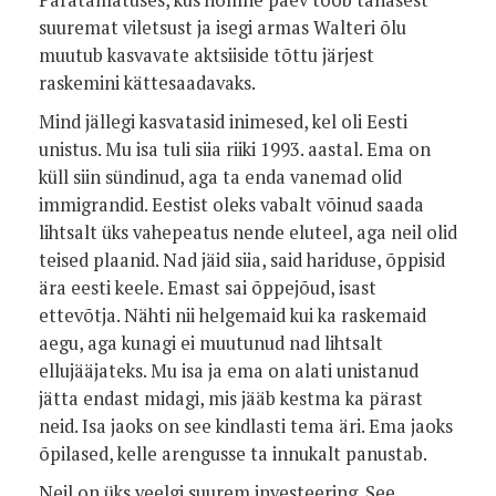
Paratamatuses, kus homne päev toob tänasest
suuremat viletsust ja isegi armas Walteri õlu
muutub kasvavate aktsiiside tõttu järjest
raskemini kättesaadavaks.
Mind jällegi kasvatasid inimesed, kel oli Eesti
unistus. Mu isa tuli siia riiki 1993. aastal. Ema on
küll siin sündinud, aga ta enda vanemad olid
immigrandid. Eestist oleks vabalt võinud saada
lihtsalt üks vahepeatus nende eluteel, aga neil olid
teised plaanid. Nad jäid siia, said hariduse, õppisid
ära eesti keele. Emast sai õppejõud, isast
ettevõtja. Nähti nii helgemaid kui ka raskemaid
aegu, aga kunagi ei muutunud nad lihtsalt
ellujääjateks. Mu isa ja ema on alati unistanud
jätta endast midagi, mis jääb kestma ka pärast
neid. Isa jaoks on see kindlasti tema äri. Ema jaoks
õpilased, kelle arengusse ta innukalt panustab.
Neil on üks veelgi suurem investeering. See