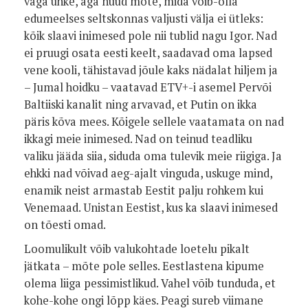
väga uhke, aga nüüd mõte, mida võib-olla
edumeelses seltskonnas valjusti välja ei ütleks:
kõik slaavi inimesed pole nii tublid nagu Igor. Nad
ei pruugi osata eesti keelt, saadavad oma lapsed
vene kooli, tähistavad jõule kaks nädalat hiljem ja
– Jumal hoidku – vaatavad ETV+-i asemel Pervõi
Baltiiski kanalit ning arvavad, et Putin on ikka
päris kõva mees. Kõigele sellele vaatamata on nad
ikkagi meie inimesed. Nad on teinud teadliku
valiku jääda siia, siduda oma tulevik meie riigiga. Ja
ehkki nad võivad aeg-ajalt vinguda, uskuge mind,
enamik neist armastab Eestit palju rohkem kui
Venemaad. Unistan Eestist, kus ka slaavi inimesed
on tõesti omad.
Loomulikult võib valukohtade loetelu pikalt
jätkata – mõte pole selles. Eestlastena kipume
olema liiga pessimistlikud. Vahel võib tunduda, et
kohe-kohe ongi lõpp käes. Peagi sureb viimane