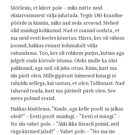
Mõtlesin, et kiiret pole – miks mitte neid
eksiarvamusest välja juhatada. Tegin 180-kraadise
pöörde ja küsisin, miks nad seda arvavad. Mehed
olid muidugi kohkunud. Nad ei osanud oodata, et
ma neid eesti keeles kõnetan. Härra, kes oli vähem
joonud, hakkas ennast kohmakalt välja
vabandama. Too, kes oli rohkem purjus, kutsus aga
julgelt enda kõrvale istuma. Oleks mulle ka õlut
pakkunud, aga neil oli juba otsas. Küsis, kust ma
siis pärit olen. Millegipärast inimesed kunagi ei
rahuldu sellega, kui vastan, et olen Tallinnast. Nad
tahavad teada, kust ma päriselt pärit olen. See
mees polnud erand.
Hakkas küsitlema. “Kuule, aga kelle poolt sa jalkas
oled?“ – Eesti poolt muidugi. – “Eesti ei mängi.“ –
No siis vahet pole. – “Äkki ikka Iisraeli poisid, neil
väga kärmed jalad!“ – Vahet pole. – “No ma ise