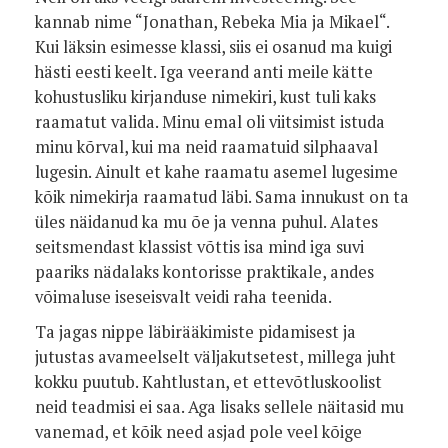
kannab nime “Jonathan, Rebeka Mia ja Mikael“.
Kui läksin esimesse klassi, siis ei osanud ma kuigi
hästi eesti keelt. Iga veerand anti meile kätte
kohustusliku kirjanduse nimekiri, kust tuli kaks
raamatut valida. Minu emal oli viitsimist istuda
minu kõrval, kui ma neid raamatuid silphaaval
lugesin. Ainult et kahe raamatu asemel lugesime
kõik nimekirja raamatud läbi. Sama innukust on ta
üles näidanud ka mu õe ja venna puhul. Alates
seitsmendast klassist võttis isa mind iga suvi
paariks nädalaks kontorisse praktikale, andes
võimaluse iseseisvalt veidi raha teenida.
Ta jagas nippe läbirääkimiste pidamisest ja
jutustas avameelselt väljakutsetest, millega juht
kokku puutub. Kahtlustan, et ettevõtluskoolist
neid teadmisi ei saa. Aga lisaks sellele näitasid mu
vanemad, et kõik need asjad pole veel kõige