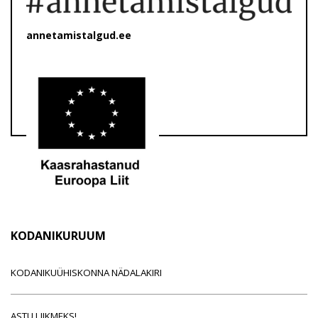
annetamistalgud.ee
KODANIKURUUM
KODANIKUÜHISKONNA NÄDALAKIRI
ASTU LIIKMEKS!