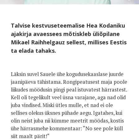
Talvise kestvuseteemalise Hea Kodaniku
ajakirja avaessees mõtiskleb üliõpilane
Mikael Raihhelgauz sellest, millises Eestis
ta elada tahaks.
Läksin suvel Sauele ühe kogudusekaaslase juurde
jaanipäeva tähistama. Rongipeatusest maja poole
liikudes möödusin pingi peal istuvatest härrastest.
Kell oli tegelikult veel üsna varajane, aga nad olid
juba vindised. Miski ütles mulle, et nad ei ole
sellises olekus üksnes pühade aegu. Igatahes, kui
olin neist juba nii kümme meetrit möödas, kostis
ühe härrasmehe kommentaar: “No see pole küll
siit maalt pärit!“