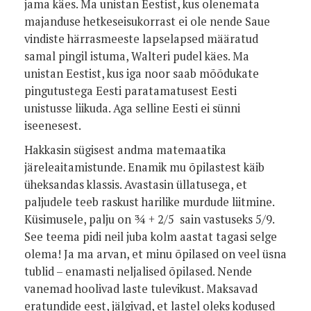
jama käes. Ma unistan Eestist, kus olenemata
majanduse hetkeseisukorrast ei ole nende Saue
vindiste härrasmeeste lapselapsed määratud
samal pingil istuma, Walteri pudel käes. Ma
unistan Eestist, kus iga noor saab mõõdukate
pingutustega Eesti paratamatusest Eesti
unistusse liikuda. Aga selline Eesti ei sünni
iseenesest.
Hakkasin sügisest andma matemaatika
järeleaitamistunde. Enamik mu õpilastest käib
üheksandas klassis. Avastasin üllatusega, et
paljudele teeb raskust harilike murdude liitmine.
Küsimusele, palju on ¾ + 2/5 sain vastuseks 5/9.
See teema pidi neil juba kolm aastat tagasi selge
olema! Ja ma arvan, et minu õpilased on veel üsna
tublid – enamasti neljalised õpilased. Nende
vanemad hoolivad laste tulevikust. Maksavad
eratundide eest, jälgivad, et lastel oleks kodused