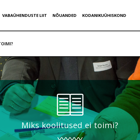
VABAÜHENDUSTE LIIT
NÕUANDED
KODANIKUÜHISKOND
TOIMI?
Miks koolitused ei toimi?