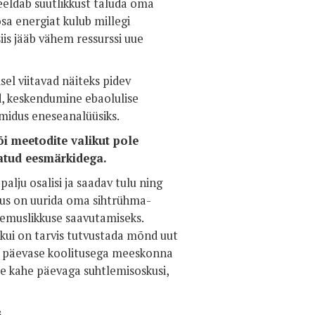
 eeldab suutlikkust taluda oma
osa energiat kulub millegi
iis jääb vähem ressurssi uue
el viitavad näiteks pidev
d, keskendumine ebaolulise
lmidus eneseanalüüsiks.
i meetodite valikut pole
eatud eesmärkidega.
palju osalisi ja saadav tulu ning
utus on uurida oma sihtrühma-
tulemuslikkuse saavutamiseks.
 kui on tarvis tutvustada mõnd uut
he päevase koolitusega meeskonna
le kahe päevaga suhtlemisoskusi,
.