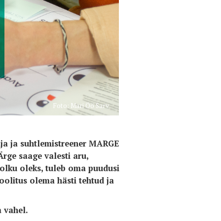
Foto: Mari Öö Sarv
aja ja suhtlemistreener MARGE
Ärge saage valesti aru,
tolku oleks, tuleb oma puudusi
oolitus olema hästi tehtud ja
 vahel.