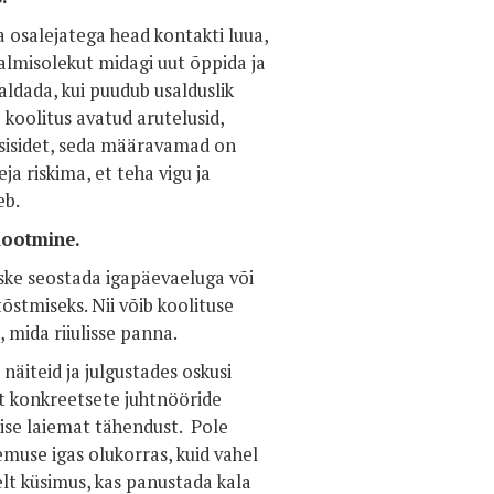
 osalejatega head kontakti luua,
 valmisolekut midagi uut õppida ja
aldada, kui puudub usalduslik
 koolitus avatud arutelusid,
gasisidet, seda määravamad on
ja riskima, et teha vigu ja
eb.
lootmine.
aske seostada igapäevaeluga või
õstmiseks. Nii võib koolituse
 mida riiulisse panna.
 näiteid ja julgustades oskusi
lt konkreetsete juhtnööride
 ise laiemat tähendust. Pole
emuse igas olukorras, kuid vahel
selt küsimus, kas panustada kala