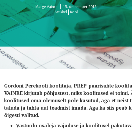
Marge Vainre
15. detsember 2015
Artikkel
Kool
Gordoni Perekooli koolitaja, PREP-paarisuhte koolit
VAINRE kirjutab põhjustest, miks koolitused ei toimi. 
koolitused oma olemuselt pole kasutud, aga et neist 
taluda ja tahta uut teadmist imada. Aga ka siis peab k
õigesti valitud.
Vastuolu osaleja vajaduse ja koolitusel pakutava