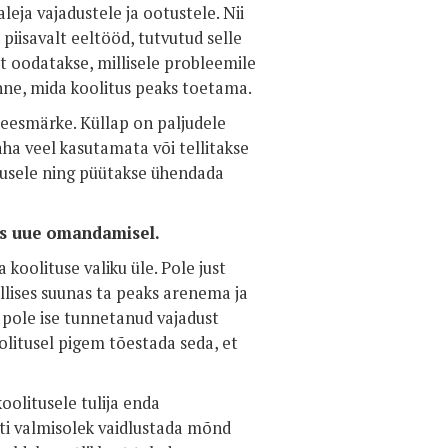
aleja vajadustele ja ootustele. Nii
 piisavalt eeltööd, tutvutud selle
st oodatakse, millisele probleemile
anne, mida koolitus peaks toetama.
ud eesmärke. Küllap on paljudele
aha veel kasutamata või tellitakse
tusele ning püütakse ühendada
tus uue omandamisel.
koolituse valiku üle. Pole just
llises suunas ta peaks arenema ja
a pole ise tunnetanud vajadust
olitusel pigem tõestada seda, et
oolitusele tulija enda
ti valmisolek vaidlustada mõnd