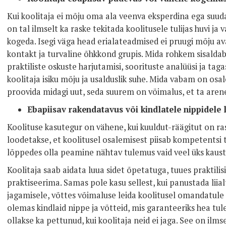
Kui koolitaja ei mõju oma ala veenva eksperdina ega suuda
on tal ilmselt ka raske tekitada koolitusele tulijas huvi ja
kogeda. Isegi väga head erialateadmised ei pruugi mõju av
kontakt ja turvaline õhkkond grupis. Mida rohkem sisaldab
praktiliste oskuste harjutamisi, soorituste analüüsi ja ta
koolitaja isiku mõju ja usalduslik suhe. Mida vabam on osale
proovida midagi uut, seda suurem on võimalus, et ta aren
Ebapiisav rakendatavus või kindlatele nippidele 
Koolituse kasutegur on vähene, kui kuuldut-räägitut on r
loodetakse, et koolitusel osalemisest piisab kompetentsi t
lõppedes olla peamine nähtav tulemus vaid veel üks kaust,
Koolitaja saab aidata luua sidet õpetatuga, tuues praktilisi
praktiseerima. Samas pole kasu sellest, kui panustada liia
jagamisele, võttes võimaluse leida koolitusel omandatule
olemas kindlaid nippe ja võtteid, mis garanteeriks hea tul
ollakse ka pettunud, kui koolitaja neid ei jaga. See on ilm