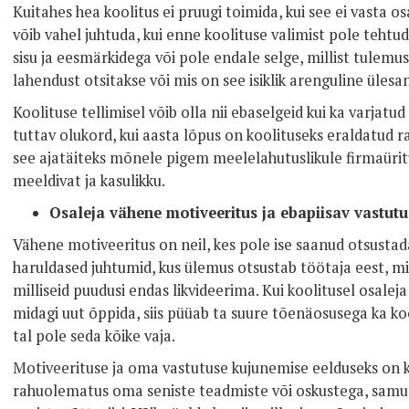
Kuitahes hea koolitus ei pruugi toimida, kui see ei vasta os
võib vahel juhtuda, kui enne koolituse valimist pole tehtud
sisu ja eesmärkidega või pole endale selge, millist tulemu
lahendust otsitakse või mis on see isiklik arenguline üles
Koolituse tellimisel võib olla nii ebaselgeid kui ka varjat
tuttav olukord, kui aasta lõpus on koolituseks eraldatud r
see ajatäiteks mõnele pigem meelelahutuslikule firmaüri
meeldivat ja kasulikku.
Osaleja vähene motiveeritus ja ebapiisav vastu
Vähene motiveeritus on neil, kes pole ise saanud otsustada 
haruldased juhtumid, kus ülemus otsustab töötaja eest, mi
milliseid puudusi endas likvideerima. Kui koolitusel osalej
midagi uut õppida, siis püüab ta suure tõenäosusega ka ko
tal pole seda kõike vaja.
Motiveerituse ja oma vastutuse kujunemise eelduseks on k
rahuolematus oma seniste teadmiste või oskustega, samu