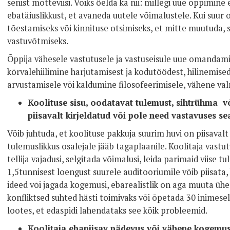
senist mõtteviisi. Võiks öelda ka nii: millegi uue õppimine
ebatäiuslikkust, et avaneda uutele võimalustele. Kui suur 
tõestamiseks või kinnituse otsimiseks, et mitte muutuda, s
vastuvõtmiseks.
Õppija vähesele vastutusele ja vastuseisule uue omandamis
kõrvalehiilimine harjutamisest ja kodutöödest, hilinemise
arvustamisele või kaldumine filosofeerimisele, vähene va
Koolituse sisu, oodatavat tulemust, sihtrühma võ
piisavalt kirjeldatud või pole need vastavuses s
Võib juhtuda, et koolituse pakkuja suurim huvi on piisavalt 
tulemuslikkus osalejale jääb tagaplaanile. Koolitaja vast
tellija vajadusi, selgitada võimalusi, leida parimaid viise 
1,5tunnisest loengust suurele auditooriumile võib piisata,
ideed või jagada kogemusi, ebarealistlik on aga muuta ü
konfliktsed suhted hästi toimivaks või õpetada 30 inimese
lootes, et edaspidi lahendataks see kõik probleemid.
Koolitaja ebapiisav pädevus või vähene kogemus