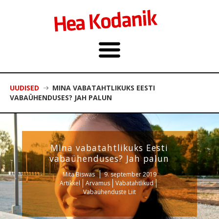
UUDISED
MINA VABATAHTLIKUKS EESTI
VABAÜHENDUSES? JAH PALUN
Mina vabatahtlikuks Eesti
vabaühenduses? Jah palun
Mita Biswas
9. september 2019
Artikkel
Arvamus
Vabatahtlikud
Vabaühenduste Liit