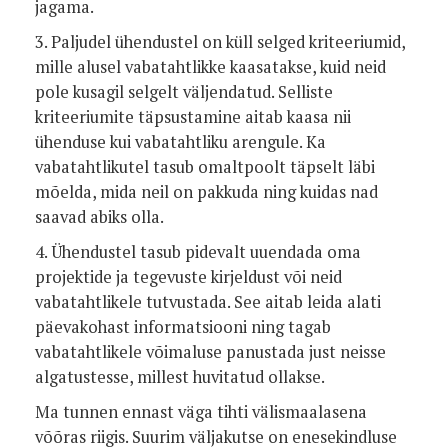
jagama.
3. Paljudel ühendustel on küll selged kriteeriumid,
mille alusel vabatahtlikke kaasatakse, kuid neid
pole kusagil selgelt väljendatud. Selliste
kriteeriumite täpsustamine aitab kaasa nii
ühenduse kui vabatahtliku arengule. Ka
vabatahtlikutel tasub omaltpoolt täpselt läbi
mõelda, mida neil on pakkuda ning kuidas nad
saavad abiks olla.
4. Ühendustel tasub pidevalt uuendada oma
projektide ja tegevuste kirjeldust või neid
vabatahtlikele tutvustada. See aitab leida alati
päevakohast informatsiooni ning tagab
vabatahtlikele võimaluse panustada just neisse
algatustesse, millest huvitatud ollakse.
Ma tunnen ennast väga tihti välismaalasena
võõras riigis. Suurim väljakutse on enesekindluse