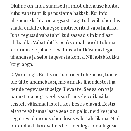
Oluline on anda suunised ja infot ühenduse kohta,
kuhu vabatahtlik panustama hakkab. Kui info
ühenduse kohta on aegsasti tagatud, võib ühendus
saada endale eluaegse motiveeritud vabatahtliku.
Juba tegusad vabatahtlikud saavad siin kindlasti
abiks olla. Vabatahtlik peaks omaltpoolt tulema
kohtumisele juba ettevalmistatud küsimustega
ühenduse ja selle tegevuste kohta. Nii hoiab kokku
kõigi aega.
2. Varu aega. Eestis on tuhandeid ühendusi, kuid ei
ole ühte andmebaasi, mis annaks ühendustest ja
nende tegevusest selge ülevaate. Seega on vaja
panustada aega veebis surfamisele või küsida
teistelt välismaalastelt, kes Eestis elavad. Eestis
elavate välismaalaste seas on palju, neid kes juba
tegutsevad mõnes ühenduses vabatahtlikuna. Nad
on kindlasti kõik valmis hea meelega oma lugusid