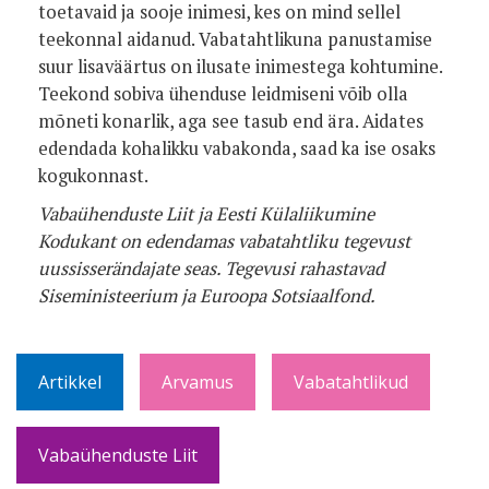
toetavaid ja sooje inimesi, kes on mind sellel
teekonnal aidanud. Vabatahtlikuna panustamise
suur lisaväärtus on ilusate inimestega kohtumine.
Teekond sobiva ühenduse leidmiseni võib olla
mõneti konarlik, aga see tasub end ära. Aidates
edendada kohalikku vabakonda, saad ka ise osaks
kogukonnast.
Vabaühenduste Liit ja Eesti Külaliikumine
Kodukant on edendamas vabatahtliku tegevust
uussisserändajate seas. Tegevusi rahastavad
Siseministeerium ja Euroopa Sotsiaalfond.
Artikkel
Arvamus
Vabatahtlikud
Vabaühenduste Liit