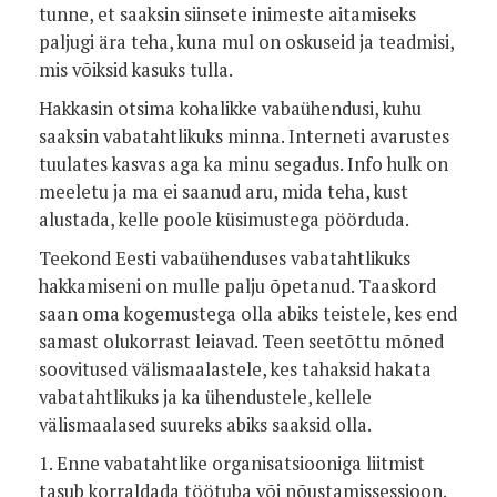
tunne, et saaksin siinsete inimeste aitamiseks
paljugi ära teha, kuna mul on oskuseid ja teadmisi,
mis võiksid kasuks tulla.
Hakkasin otsima kohalikke vabaühendusi, kuhu
saaksin vabatahtlikuks minna. Interneti avarustes
tuulates kasvas aga ka minu segadus. Info hulk on
meeletu ja ma ei saanud aru, mida teha, kust
alustada, kelle poole küsimustega pöörduda.
Teekond Eesti vabaühenduses vabatahtlikuks
hakkamiseni on mulle palju õpetanud. Taaskord
saan oma kogemustega olla abiks teistele, kes end
samast olukorrast leiavad. Teen seetõttu mõned
soovitused välismaalastele, kes tahaksid hakata
vabatahtlikuks ja ka ühendustele, kellele
välismaalased suureks abiks saaksid olla.
1. Enne vabatahtlike organisatsiooniga liitmist
tasub korraldada töötuba või nõustamissessioon.