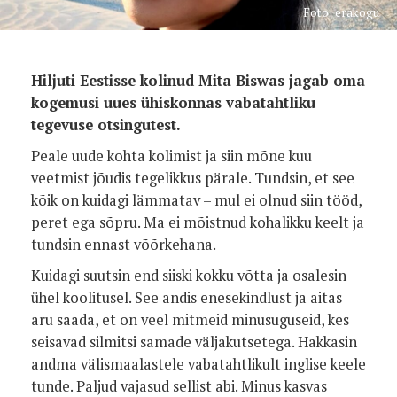
Foto: erakogu
Hiljuti Eestisse kolinud Mita Biswas jagab oma
kogemusi uues ühiskonnas vabatahtliku
tegevuse otsingutest.
Peale uude kohta kolimist ja siin mõne kuu
veetmist jõudis tegelikkus pärale. Tundsin, et see
kõik on kuidagi lämmatav – mul ei olnud siin tööd,
peret ega sõpru. Ma ei mõistnud kohalikku keelt ja
tundsin ennast võõrkehana.
Kuidagi suutsin end siiski kokku võtta ja osalesin
ühel koolitusel. See andis enesekindlust ja aitas
aru saada, et on veel mitmeid minusuguseid, kes
seisavad silmitsi samade väljakutsetega. Hakkasin
andma välismaalastele vabatahtlikult inglise keele
tunde. Paljud vajasud sellist abi. Minus kasvas