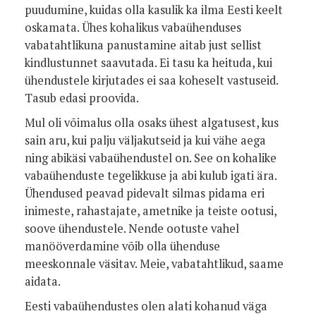
puudumine, kuidas olla kasulik ka ilma Eesti keelt
oskamata. Ühes kohalikus vabaühenduses
vabatahtlikuna panustamine aitab just sellist
kindlustunnet saavutada. Ei tasu ka heituda, kui
ühendustele kirjutades ei saa koheselt vastuseid.
Tasub edasi proovida.
Mul oli võimalus olla osaks ühest algatusest, kus
sain aru, kui palju väljakutseid ja kui vähe aega
ning abikäsi vabaühendustel on. See on kohalike
vabaühenduste tegelikkuse ja abi kulub igati ära.
Ühendused peavad pidevalt silmas pidama eri
inimeste, rahastajate, ametnike ja teiste ootusi,
soove ühendustele. Nende ootuste vahel
manööverdamine võib olla ühenduse
meeskonnale väsitav. Meie, vabatahtlikud, saame
aidata.
Eesti vabaühendustes olen alati kohanud väga