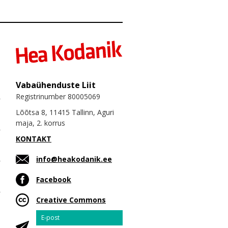
Vabaühenduste Liit
Registrinumber 80005069
Lõõtsa 8, 11415 Tallinn, Aguri
maja, 2. korrus
KONTAKT
info@heakodanik.ee
Facebook
Creative Commons
Email