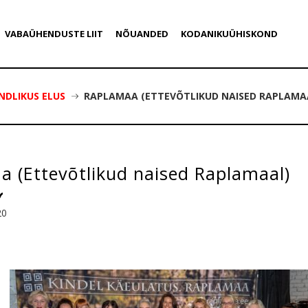
VABAÜHENDUSTE LIIT
NÕUANDED
KODANIKUÜHISKOND
NDLIKUS ELUS
RAPLAMAA (ETTEVÕTLIKUD NAISED RAPLAMA
 (Ettevõtlikud naised Raplamaal)
20