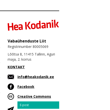
Vabaühenduste Liit
Registrinumber 80005069
Lõõtsa 8, 11415 Tallinn, Aguri
maja, 2. korrus
KONTAKT
info@heakodanik.ee
Facebook
Creative Commons
Email