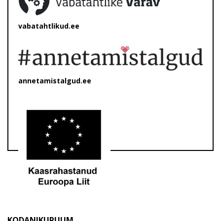
vabatahtlikud.ee
annetamistalgud.ee
KODANIKURUUM