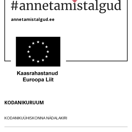
annetamistalgud.ee
KODANIKURUUM
KODANIKUÜHISKONNA NÄDALAKIRI