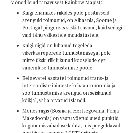
Mõned leiud tänavusest Rainbow Mapist:
Kuigi enamikes riikides pole positiivseid
arenguid toimunud, on Albaania, Soome ja
Portugal pingereas siiski tõusnud, kuid sedagi
vaid tänu väikestele muudatustele.
Kuigi riigid on lubanud tegeleda
vikerkaareperede tunnustamisega, pole
mitte ükski riik liikunud kooselude ega
vanemluse tunnustamise poole.
Eelnevatel aastatel toimunud trans- ja
intersooliste inimeste kehaautonoomia ja
soo tunnustamise arengud on seiskunud
kõikjal, välja arvatud Islandil.
Mõnes riigis (Bosnia ja Hertsegoviina, Põhja-
Makedoonia) on vastu võetud uued punktid
kogunemisvabaduse kohta, mis peegeldavad
positiivset arengut LGBTI ürituste