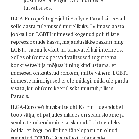
turvalisuses.
ILGA-Europe’i tegevjuhti Evelyne Paradisi teevad
selle aasta tulemused murelikuks. “Viimase aasta
jooksul on LGBTI inimesed kogenud poliitiliste
repressioonide kasvu, majanduslikke raskusi ning
LGBTI-vaenu levikut nii tänavatel kui internetis.
Selles olukorras peavad valitsused tegutsema
konkreetselt ja mõjusalt ning kindlustama, et
inimesed on kaitstud rohkem, mitte vähem. LGBTI
inimeste inimõigused ei ole midagi, mida üle parda
visata, kui olukord keeruliseks muutub,” lisas
Paradis.
ILGA-Europe’i huvikaitsejuht Katrin Hugendubel
toob välja, et paljudes riikides on seadusloome ja
seaduste rakendamine seiskunud. “Lihtne oleks
öelda, et kogu poliitiline tähelepanu on olnud
suunatud COVID-19 ja sellest tulenevale