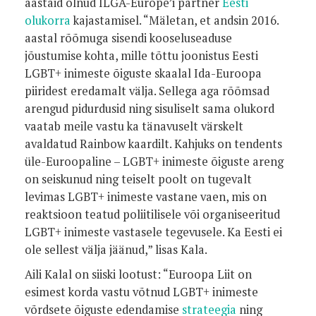
aastaid olnud ILGA-Europe’i partner
Eesti
olukorra
kajastamisel. “Mäletan, et andsin 2016.
aastal rõõmuga sisendi kooseluseaduse
jõustumise kohta, mille tõttu joonistus Eesti
LGBT+ inimeste õiguste skaalal Ida-Euroopa
piiridest eredamalt välja. Sellega aga rõõmsad
arengud pidurdusid ning sisuliselt sama olukord
vaatab meile vastu ka tänavuselt värskelt
avaldatud Rainbow kaardilt. Kahjuks on tendents
üle-Euroopaline – LGBT+ inimeste õiguste areng
on seiskunud ning teiselt poolt on tugevalt
levimas LGBT+ inimeste vastane vaen, mis on
reaktsioon teatud poliitilisele või organiseeritud
LGBT+ inimeste vastasele tegevusele. Ka Eesti ei
ole sellest välja jäänud,” lisas Kala.
Aili Kalal on siiski lootust: “Euroopa Liit on
esimest korda vastu võtnud LGBT+ inimeste
võrdsete õiguste edendamise
strateegia
ning