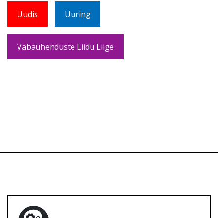
Uudis
Uuring
Vabaühenduste Liidu Liige