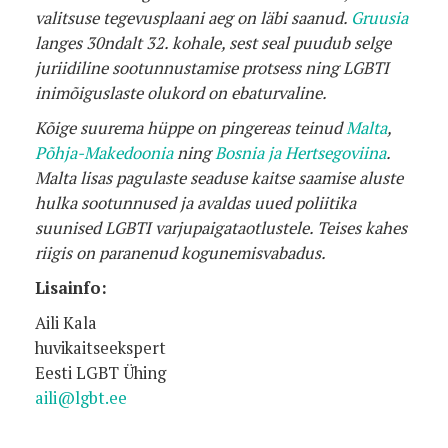
valitsuse tegevusplaani aeg on läbi saanud.
Gruusia
langes 30ndalt 32. kohale, sest seal puudub selge
juriidiline sootunnustamise protsess ning LGBTI
inimõiguslaste olukord on ebaturvaline.
Kõige suurema hüppe on pingereas teinud
Malta
,
Põhja-Makedoonia
ning
Bosnia ja Hertsegoviina
.
Malta lisas pagulaste seaduse kaitse saamise aluste
hulka sootunnused ja avaldas uued poliitika
suunised LGBTI varjupaigataotlustele. Teises kahes
riigis on paranenud kogunemisvabadus.
Lisainfo:
Aili Kala
huvikaitseekspert
Eesti LGBT Ühing
aili@lgbt.ee