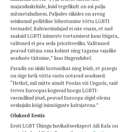
majanduskriisile, kuid tegelikult on asi palju
mitmetahulisem. Paljudes riikides on areng
seiskunud poliitilise lõhestumise tõttu LGBTI
teemadel. Rahvaesindajad ei näe enam, et nad
saaksid LGBTI inimeste toetamisest kasu lõigata,
valitused ei pea seda prioriteediks. Valitsused
peavad täitma oma kohust ning tagama vajalike
seaduste täitmise,” lisas Hugendubel.
Paradis on siiski lootusrikas ning leiab, et praegu
on õige hetk võtta vastu ootavad seadused.
“Hetkel, mil mitte ainult Poolas või Ungaris, vaid
terves Euroopas koguvad hoogu LGBTI-
vaenulikud jõud, peavad Euroopa riigid olema
eeskujuks kõigi inimõiguste kaitsjatena.”
Olukord Eestis
Eesti LGBT Ühingu huvikaitseekspert Aili Kala on