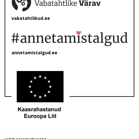
vabatahtlikud.ee
annetamistalgud.ee