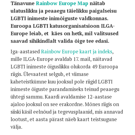
Tänavune
Rainbow Europe Map
näitab
ulatuslikku ja peaaegu täielikku paigalseisu
LGBTI inimeste inimõiguste valdkonnas.
Euroopa LGBTI katusorganisatsioon ILGA-
Europe leiab, et käes on hetk, mil valitsused
saavad sihikindlalt valida õige tee edasi.
Iga-aastased
Rainbow Europe kaart ja indeks
,
mille ILGA-Europe avaldab 17. mail, näitavad
LGBTI inimeste õiguslikku olukorda 49 Euroopa
riigis. Ülevaatest selgub, et viimase
kaheteistkümne kuu jooksul pole riigid LGBTI
inimeste õiguste parandamiseks teinud peaaegu
ühtegi sammu. Kaardi avaldamise 12-aastase
ajaloo jooksul on see erakordne. Mõnes riigis on
siiski käsil eelnõud ja tegevusplaanid, mis annavad
lootust, et aasta pärast näeb kaart teistsugune
välja.