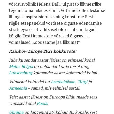
võrdsusvolinik Helena Dalli julgustab liikmesriike
tegema oma riikides sama. Võtsime selle üleskutse
ühingus inspiratsiooniks ning koostame Eesti
riigile ettepanekud võrdsete õiguste edendamise
strateegiaks, et valitsusel oleks lihtsam tagada
kõigile Eesti inimestele võrdsed õigused ja
võimalused. Koos saame jää liikuma!”
Rainbow Europe 2021 kokkuvõte:
Juba kuuendat aastat järjest on esimesel kohal
Malta
.
Belgia
on neljandat korda teisel ning
Luksemburg
kolmandat aastat kolmandal kohal.
Viimastel kohtadel on
Aserbaidžaan
,
Türgi
ja
Armeenia
– samad, mis eelmisel aastal.
Teist aastat järjest on Euroopa Liidu maade seas
viimasel kohal
Poola
.
Ukraina
on langenud 36. kohalt 40. kohale, sest