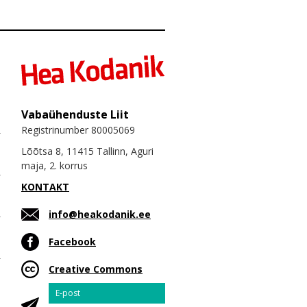
Vabaühenduste Liit
Registrinumber 80005069
Lõõtsa 8, 11415 Tallinn, Aguri
maja, 2. korrus
KONTAKT
info@heakodanik.ee
Facebook
Creative Commons
Email