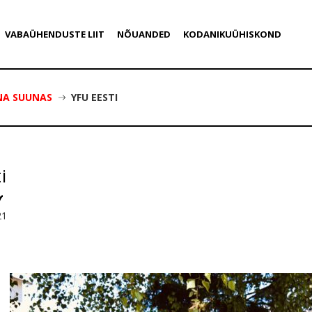
VABAÜHENDUSTE LIIT
NÕUANDED
KODANIKUÜHISKOND
NA SUUNAS
YFU EESTI
i
21