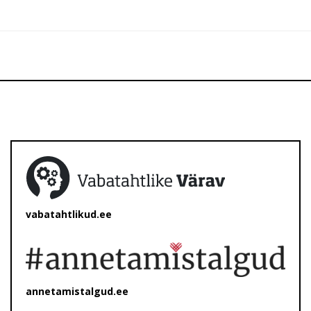
vabatahtlikud.ee
annetamistalgud.ee