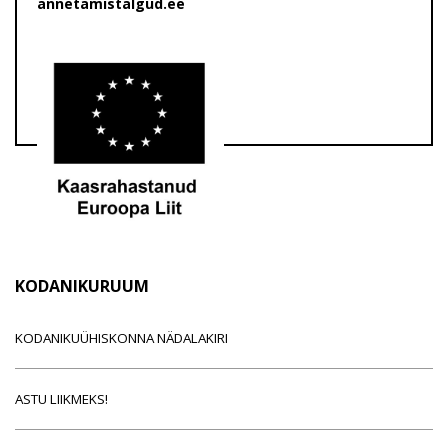
annetamistalgud.ee
KODANIKURUUM
KODANIKUÜHISKONNA NÄDALAKIRI
ASTU LIIKMEKS!