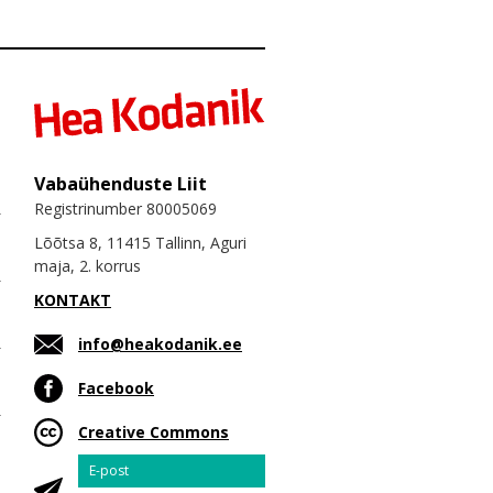
Vabaühenduste Liit
Registrinumber 80005069
Lõõtsa 8, 11415 Tallinn, Aguri
maja, 2. korrus
KONTAKT
info@heakodanik.ee
Facebook
Creative Commons
Email