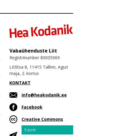
Vabaühenduste Liit
Registrinumber 80005069
Lõõtsa 8, 11415 Tallinn, Aguri
maja, 2. korrus
KONTAKT
info@heakodanik.ee
Facebook
Creative Commons
Email