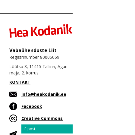
Vabaühenduste Liit
Registrinumber 80005069
Lõõtsa 8, 11415 Tallinn, Aguri
maja, 2. korrus
KONTAKT
info@heakodanik.ee
Facebook
Creative Commons
Email