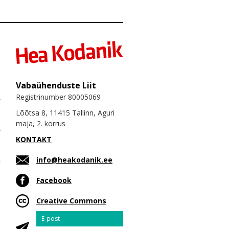
Vabaühenduste Liit
Registrinumber 80005069
Lõõtsa 8, 11415 Tallinn, Aguri
maja, 2. korrus
KONTAKT
info@heakodanik.ee
Facebook
Creative Commons
Email