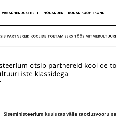
VABAÜHENDUSTE LIIT
NÕUANDED
KODANIKUÜHISKOND
TSIB PARTNEREID KOOLIDE TOETAMISEKS TÖÖS MITMEKULTUURI
steerium otsib partnereid koolide t
tuuriliste klassidega
Siseministeerium kuulutas välja taotlusvooru pa