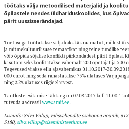
töötaks välja metoodilised materjalid ja koolit
õpilastele nendes üldhariduskoolides, kus õpiva
pärit uussisserändajad.
Toetusega töötatakse välja kaks käsiraamatut, millest üks
ja mitmekultuurilisuse temaatikat ning teine tundlike teem
võib õppida sõjalise konflikti piirkondadest pärit õpilasi
kasutamiseks koolitatakse vähemalt 200 õpetajat ja 500 õp
Tegevused viiakse ellu ajavahemikus 01.10.2017-30.09.201
000 eurot ning seda rahastatakse 75% ulatuses Varjupaiga-
ning 25% ulatuses riigieelarvest.
Taotluste esitamise tähtaeg on 07.08.2017 kell 11.00. Tao
tutvuda aadressil
www.amif.ee
.
Lisainfo: Silva Viilup, välisvahendite osakonna nõunik, 612
5180,
silva.viilup@siseministeerium.ee