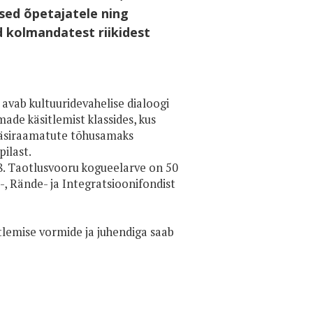
used õpetajatele ning
d kolmandatest riikidest
 avab kultuuridevahelise dialoogi
ade käsitlemist klassides, kus
. Käsiraamatute tõhusamaks
ilast.
8. Taotlusvooru kogueelarve on 50
, Rände- ja Integratsioonifondist
tlemise vormide ja juhendiga saab